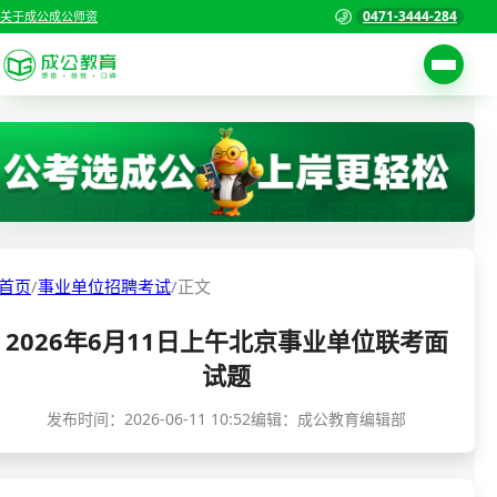
0471-3444-284
关于成公
成公师资
考试公告
首页
职位表
国家公务员考试
报名入口
各省公务员考试
报考指南
首页
/
事业单位招聘考试
/
正文
缴费确认
事业单位招聘考试
2026年6月11日上午北京事业单位联考面
准考证打印
三支一扶考试
试题
考试政策
警察/辅警考试
发布时间：
2026-06-11 10:52
编辑：成公教育编辑部
成绩查询
分数线
教师资格/教师编制