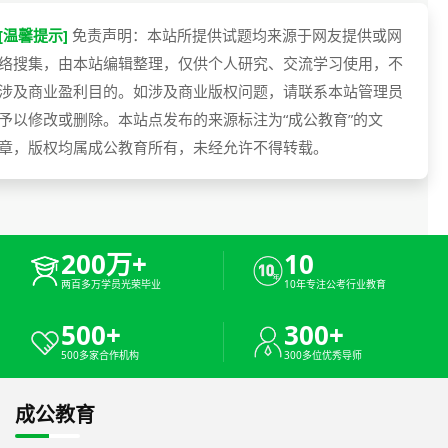
[温馨提示]
免责声明：本站所提供试题均来源于网友提供或网
络搜集，由本站编辑整理，仅供个人研究、交流学习使用，不
涉及商业盈利目的。如涉及商业版权问题，请联系本站管理员
予以修改或删除。本站点发布的来源标注为“成公教育”的文
章，版权均属成公教育所有，未经允许不得转载。
200万+
10
两百多万学员光荣毕业
10年专注公考行业教育
500+
300+
500多家合作机构
300多位优秀导师
成公教育