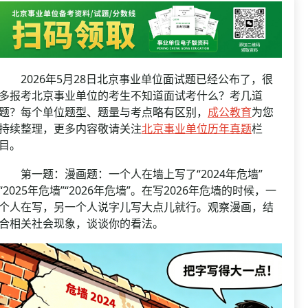
资格复审
国企/银行考试
面试补录
历年真题
公务员课程
2026年5月28日北京事业单位面试题已经公布了，很
多报考北京事业单位的考生不知道面试考什么？考几道
题？每个单位题型、题量与考点略有区别，
成公教育
为您
持续整理，更多内容敬请关注
北京事业单位历年真题
栏
目。
第一题：漫画题：一个人在墙上写了“2024年危墙”
“2025年危墙”“2026年危墙”。在写2026年危墙的时候，一
个人在写，另一个人说字儿写大点儿就行。观察漫画，结
合相关社会现象，谈谈你的看法。