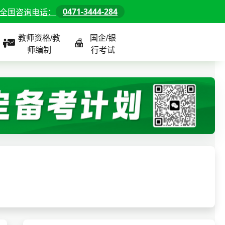
0471-3444-284
全国咨询电话：
教师资格/教
国企/银
师编制
行考试
课程
全国
教师/资格课程
警察/辅警课程
国企/银行课程
北京
河北
山东
内蒙古