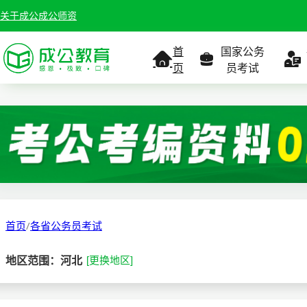
关于成公
成公师资
首
国家公务
页
员考试
考试公告
考试公告
公务员课
考试
职位表
职位表
职
报名入口
报名入口
报名
首页
/
各省公务员考试
报考指南
报考指南
报考
地区范围：河北
[更换地区]
缴费确认
准考证打印
准考
准考证打印
考试政策
考试