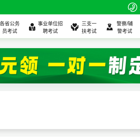
各省公务
事业单位招
三支一
警察/辅
员考试
聘考试
扶考试
警考试
程
公告
全国
考试公告
公务员课程
全国
考试公告
考试公告
事业单位课程
全国
考试公告
全国
全国
三支一扶
位表
北京
职位表
北京
职位表
职位表
北京
职位表
北京
北京
入口
河北
报名入口
河北
报名入口
报名入口
河北
报名入口
河北
河北
指南
山东
考试政策
山东
成绩查询
成绩查询
山东
成绩查询
山东
山东
证打印
内蒙古
成绩查询
内蒙古
面试补录
面试补录
内蒙古
面试补录
内蒙古
内蒙古
政策
分数线
历年真题
历年真题
历年真题