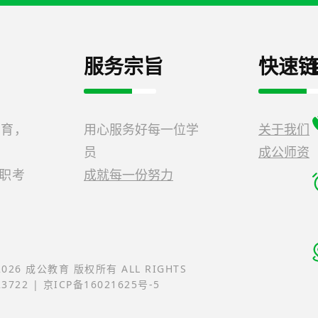
服务宗旨
快速链
教育，
用心服务好每一位学
关于我们
员
成公师资
公职考
成就每一份努力
-2026 成公教育 版权所有 ALL RIGHTS
23722 | 京ICP备16021625号-5