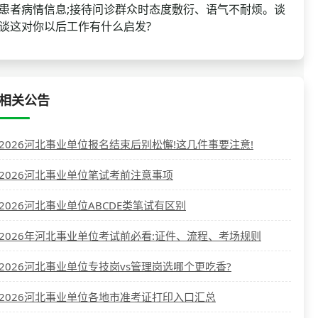
患者病情信息;接待问诊群众时态度敷衍、语气不耐烦。谈
谈这对你以后工作有什么启发?
相关公告
2026河北事业单位报名结束后别松懈!这几件事要注意!
2026河北事业单位笔试考前注意事项
2026河北事业单位ABCDE类笔试有区别
2026年河北事业单位考试前必看:证件、流程、考场规则
2026河北事业单位专技岗vs管理岗选哪个更吃香?
2026河北事业单位各地市准考证打印入口汇总