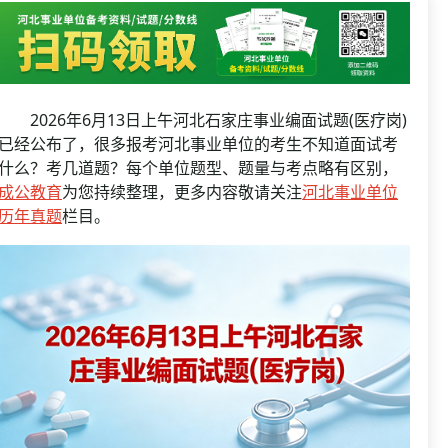
资格复审
国企/银行考试
面试补录
历年真题
公务员课程
2026年6月13日上午河北石家庄事业编面试题(医疗岗)
已经公布了，很多报考河北事业单位的考生不知道面试考
什么？考几道题？每个单位题型、题量与考点略有区别，
成公教育
为您持续整理，更多内容敬请关注
河北事业单位
历年真题
栏目。