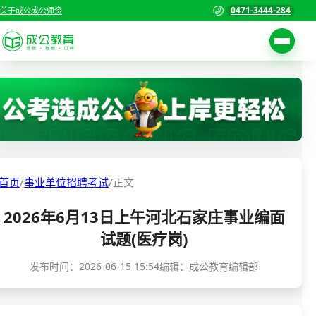
0471-3444-284
关于成公
成公师资
考试公告
首页
职位表
国家公务员考试
报名入口
各省公务员考试
报考指南
首页
/
事业单位招聘考试
/
正文
缴费确认
事业单位招聘考试
2026年6月13日上午河北石家庄事业编面
准考证打印
三支一扶考试
试题(医疗岗)
考试政策
警察/辅警考试
发布时间：
2026-06-15 15:54
编辑：成公教育编辑部
成绩查询
分数线
教师资格/教师编制