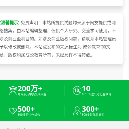
[温馨提示]
免责声明：本站所提供试题均来源于网友提供或网
络搜集，由本站编辑整理，仅供个人研究、交流学习使用，不
涉及商业盈利目的。如涉及商业版权问题，请联系本站管理员
予以修改或删除。本站点发布的来源标注为“成公教育”的文
章，版权均属成公教育所有，未经允许不得转载。
200万+
10
两百多万学员光荣毕业
10年专注公考行业教育
500+
300+
500多家合作机构
300多位优秀导师