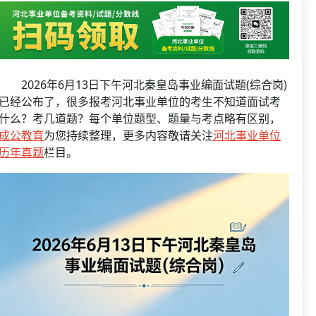
资格复审
国企/银行考试
面试补录
历年真题
公务员课程
2026年6月13日下午河北秦皇岛事业编面试题(综合岗)
已经公布了，很多报考河北事业单位的考生不知道面试考
什么？考几道题？每个单位题型、题量与考点略有区别，
成公教育
为您持续整理，更多内容敬请关注
河北事业单位
历年真题
栏目。