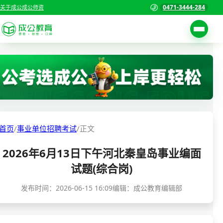
0471-3444-284
关于成公
成公师资
考试公告
首页
职位表
国家公务员考试
报名入口
各省公务员考试
报考指南
首页
/
事业单位招聘考试
/
正文
缴费确认
事业单位招聘考试
2026年6月13日下午河北秦皇岛事业编面
准考证打印
三支一扶考试
试题(综合岗)
考试政策
警察/辅警考试
发布时间：
2026-06-15 16:09
编辑：成公教育编辑部
成绩查询
分数线
教师资格/教师编制