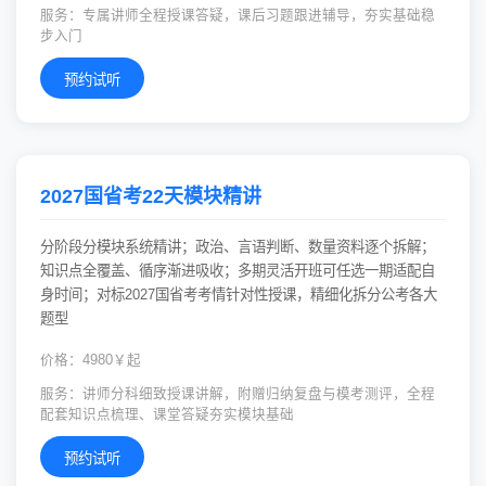
服务：专属讲师全程授课答疑，课后习题跟进辅导，夯实基础稳
步入门
预约试听
2027国省考22天模块精讲
分阶段分模块系统精讲；政治、言语判断、数量资料逐个拆解；
知识点全覆盖、循序渐进吸收；多期灵活开班可任选一期适配自
身时间；对标2027国省考考情针对性授课，精细化拆分公考各大
题型
价格：4980￥起
服务：讲师分科细致授课讲解，附赠归纳复盘与模考测评，全程
配套知识点梳理、课堂答疑夯实模块基础
预约试听