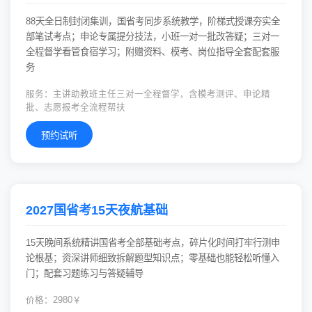
88天全日制封闭集训，国省考同步系统教学，阶梯式授课夯实全
部笔试考点；申论专属提分技法，小班一对一批改答疑；三对一
全程督学看管食宿学习；附赠资料、模考、岗位指导全套配套服
务
服务：主讲助教班主任三对一全程督学，含模考测评、申论精
批、志愿报考全流程帮扶
预约试听
2027国省考15天夜航基础
15天晚间系统精讲国省考全部基础考点，碎片化时间打牢行测申
论根基；资深讲师细致拆解题型知识点；零基础也能轻松听懂入
门；配套习题练习与答疑辅导
价格：2980￥