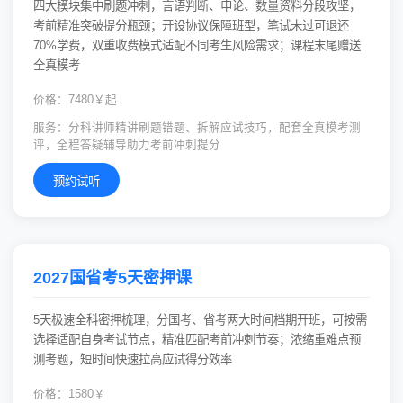
四大模块集中刷题冲刺，言语判断、申论、数量资料分段攻坚，
考前精准突破提分瓶颈；开设协议保障班型，笔试未过可退还
70%学费，双重收费模式适配不同考生风险需求；课程末尾赠送
全真模考
价格：7480￥起
服务：分科讲师精讲刷题错题、拆解应试技巧，配套全真模考测
评，全程答疑辅导助力考前冲刺提分
预约试听
2027国省考5天密押课
5天极速全科密押梳理，分国考、省考两大时间档期开班，可按需
选择适配自身考试节点，精准匹配考前冲刺节奏；浓缩重难点预
测考题，短时间快速拉高应试得分效率
价格：1580￥