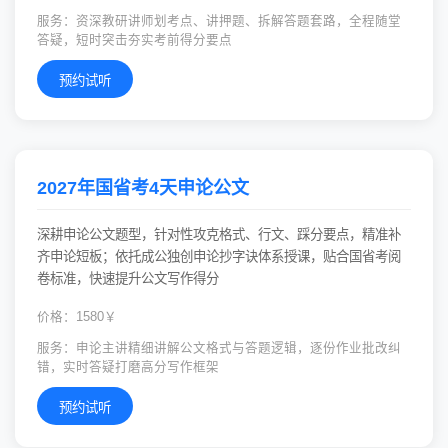
服务：资深教研讲师划考点、讲押题、拆解答题套路，全程随堂
答疑，短时突击夯实考前得分要点
预约试听
2027年国省考4天申论公文
深耕申论公文题型，针对性攻克格式、行文、踩分要点，精准补
齐申论短板；依托成公独创申论抄字诀体系授课，贴合国省考阅
卷标准，快速提升公文写作得分
价格：1580￥
服务：申论主讲精细讲解公文格式与答题逻辑，逐份作业批改纠
错，实时答疑打磨高分写作框架
预约试听