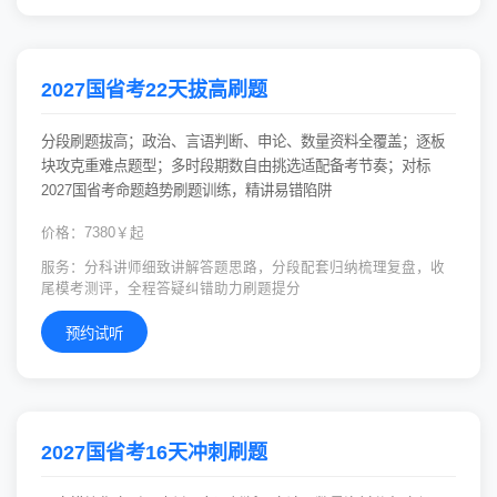
2027国省考22天拔高刷题
分段刷题拔高；政治、言语判断、申论、数量资料全覆盖；逐板
块攻克重难点题型；多时段期数自由挑选适配备考节奏；对标
2027国省考命题趋势刷题训练，精讲易错陷阱
价格：7380￥起
服务：分科讲师细致讲解答题思路，分段配套归纳梳理复盘，收
尾模考测评，全程答疑纠错助力刷题提分
预约试听
2027国省考16天冲刺刷题