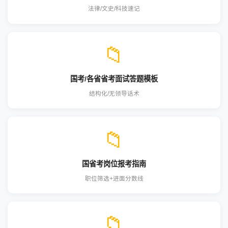
法律/文史/科技速记
📁
国考/各省省考面试答题模板
结构化/无领导话术
📁
国省考岗位报考指南
职位筛选+进面分数线
📁