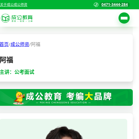
0471-3444-284
关于成公
成公师资
首页
考试公告
/
成公师资
/
阿福
首页
职位表
阿福
国家公务员考试
报名入口
主讲：公考面试
各省公务员考试
报考指南
缴费确认
事业单位招聘考试
准考证打印
三支一扶考试
考试政策
警察/辅警考试
成绩查询
分数线
教师资格/教师编制