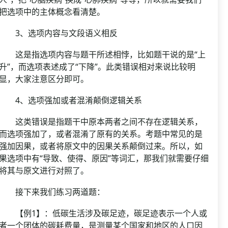
把选项中的主体概念看清楚。
3、选项内容与文段语义相反
这是指选项内容与题干所述相悖，比如题干说的是“上
升”，而选项表述成了“下降”。此类错误相对来说比较明
显，大家注意区分即可。
4、选项强加或者混淆颠倒逻辑关系
这类错误是指题干中原本两者之间不存在逻辑关系，
而选项强加了，或者混淆了原有的关系。考题中常见的是
强加因果，或者将原文中的因果关系颠倒过来。所以，如
果选项中有“导致、使得、原因”等词汇，那我们就需要仔细
将其与原文进行对照了。
接下来我们练习两道题：
【例1】：低碳生活涉及碳足迹，碳足迹表示一个人或
者一个团体的碳耗费量，是测量某个国家和地区的人口因