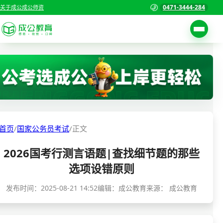
0471-3444-284
关于成公
成公师资
考试公告
首页
职位表
国家公务员考试
报名入口
各省公务员考试
报考指南
首页
/
国家公务员考试
/
正文
缴费确认
事业单位招聘考试
2026国考行测言语题|查找细节题的那些
准考证打印
三支一扶考试
选项设错原则
考试政策
警察/辅警考试
发布时间：
2025-08-21 14:52
编辑：成公教育
来源：
成公教育
成绩查询
分数线
教师资格/教师编制