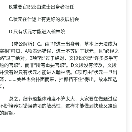
B.重要官职都由进士出身者担任
C.状元在仕途上有更好的发展机会
D.只有状元才能进入翰林院
【成公解析】C。由“非进士出身者，基本上无法成为
宰相”可知，A项表述错误，进士不等同于状元，且“必经之
路”过于绝对。B项“都”过于绝对，文段说的是“许多炙手可
热的官职”，而非“所有重要官职”。D文段没有涉及，文段
并没有说只有状元才能进入翰林院。C项可由“状元一旦出
笼，……美差也会扑面而来，挡都挡不住”得出，故本题选
C，
总之，细节题整体难度不算太大，大家要在做题过程
不断培养对错误选项的敏感性，这样才能做到快速又准确
的解题。