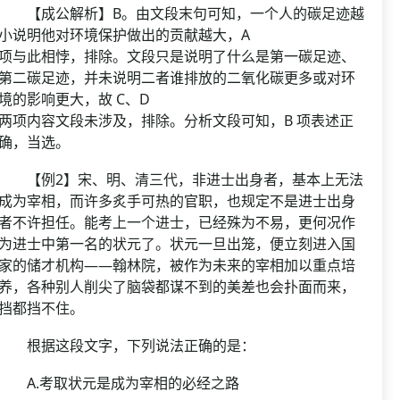
【成公解析】B。由文段末句可知，一个人的碳足迹越
小说明他对环境保护做出的贡献越大，A
项与此相悖，排除。文段只是说明了什么是第一碳足迹、
第二碳足迹，并未说明二者谁排放的二氧化碳更多或对环
境的影响更大，故 C、D
两项内容文段未涉及，排除。分析文段可知，B 项表述正
确，当选。
【例2】宋、明、清三代，非进士出身者，基本上无法
成为宰相，而许多炙手可热的官职，也规定不是进士出身
者不许担任。能考上一个进士，已经殊为不易，更何况作
为进士中第一名的状元了。状元一旦出笼，便立刻进入国
家的储才机构——翰林院，被作为未来的宰相加以重点培
养，各种别人削尖了脑袋都谋不到的美差也会扑面而来，
挡都挡不住。
根据这段文字，下列说法正确的是：
A.考取状元是成为宰相的必经之路