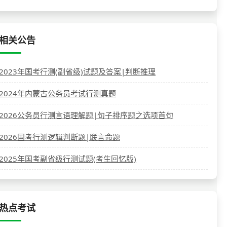
相关公告
2023年国考行测(副省级)试题及答案|判断推理
2024年内蒙古公务员考试行测真题
2026公务员行测言语理解题|句子排序题之选项首句
2026国考行测逻辑判断题|联言命题
2025年国考副省级行测试题(考生回忆版)
热点考试