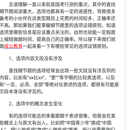
资格复审
言语理解一直以来就是国考行测的重点，其中的查找
国企/银行考试
面试补录
细节题阅读量大，选项也都具有一定的迷惑性，导致很多
备考的小伙伴在这类型题目上花费的时间较多，正确率还
历年真题
不高。那如果我们能掌握细节题里的选项设错原则，知道
公务员课程
选项里哪些信息是应该重点关注的，自然也就能一定程度
上缩短做题时间，提高自己的正确率。所以接下来我们就
跟
成公教育
一起来看一下有哪些常见的选项设错原则。
1、选项内容文段没有涉及
查找细节题的选项经常会出现一些文段没有涉及到的
内容，比如有“xx比xx”、“更”“等字眼的比较类选项，以及
有“一定、必须、全部”等绝对化表述的选项，都很有可能是
文段本身没有涉及的。
2、选项中的概念发生变化
有的选项可能总的来看跟题干表述很像，但是会在某
些概念上与原文有出入。比如把“中国青少年”换成“中国
人”，把“心脑疾病”换成“心肺疾病”等等，所以就需要我们