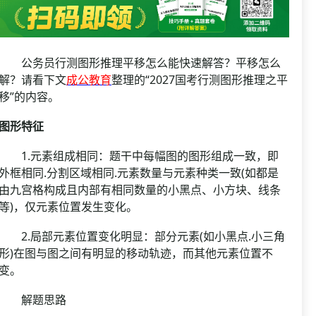
资格复审
国企/银行考试
面试补录
历年真题
公务员行测图形推理平移怎么能快速解答？平移怎么
公务员课程
解？请看下文
成公教育
整理的“2027国考行测图形推理之平
移”的内容。
图形特征
1.元素组成相同：题干中每幅图的图形组成一致，即
外框相同.分割区域相同.元素数量与元素种类一致(如都是
由九宫格构成且内部有相同数量的小黑点、小方块、线条
等)，仅元素位置发生变化。
2.局部元素位置变化明显：部分元素(如小黑点.小三角
形)在图与图之间有明显的移动轨迹，而其他元素位置不
变。
解题思路