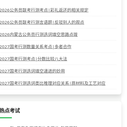
2026公务员联考行测考点|彩礼返还的相关规定
2026公务员联考行测言语题|反驳别人的观点
2026内蒙古公务员行测选词填空思路点拨
2027国考行测数量关系考点|多者合作
2027国考行测考点|分数比较八大法
2027国考行测选词填空递进的妙用
2027国考行测选词类比推理对应关系|原材料及工艺对应
热点考试