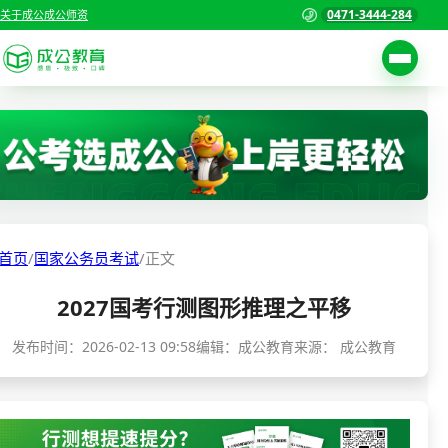
0471-3444-284
关于成公
成公师资
考试公告
首页
职位表
国家公务员考试
报名入口
各省公务员考试
报考指南
首页
/
国家公务员考试
/
正文
缴费确认
事业单位招聘考试
2027国考行测图形推理之平移
准考证打印
三支一扶考试
考试政策
发布时间：
2026-02-13 09:58
编辑：成公教育
来源：
成公教育
警察/辅警考试
成绩查询
分数线
教师资格/教师编制