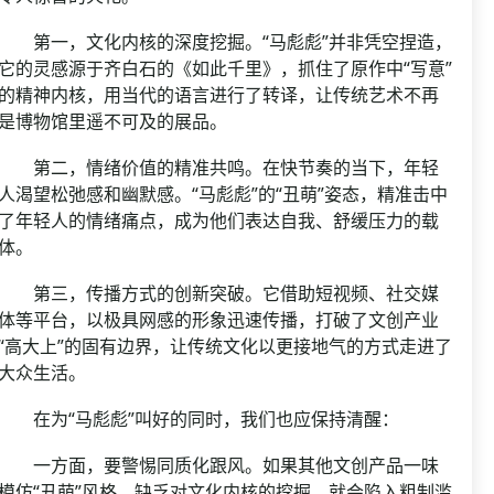
第一，文化内核的深度挖掘。“马彪彪”并非凭空捏造，
它的灵感源于齐白石的《如此千里》，抓住了原作中“写意”
的精神内核，用当代的语言进行了转译，让传统艺术不再
是博物馆里遥不可及的展品。
第二，情绪价值的精准共鸣。在快节奏的当下，年轻
人渴望松弛感和幽默感。“马彪彪”的“丑萌”姿态，精准击中
了年轻人的情绪痛点，成为他们表达自我、舒缓压力的载
体。
第三，传播方式的创新突破。它借助短视频、社交媒
体等平台，以极具网感的形象迅速传播，打破了文创产业
“高大上”的固有边界，让传统文化以更接地气的方式走进了
大众生活。
在为“马彪彪”叫好的同时，我们也应保持清醒：
一方面，要警惕同质化跟风。如果其他文创产品一味
模仿“丑萌”风格，缺乏对文化内核的挖掘，就会陷入粗制滥