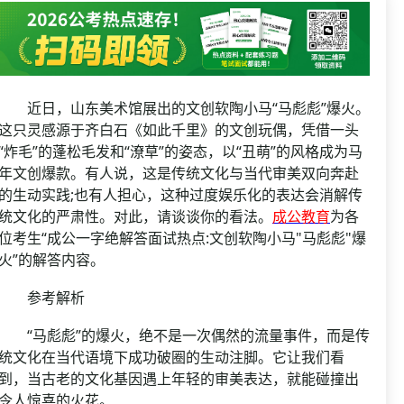
资格复审
国企/银行考试
面试补录
历年真题
公务员课程
近日，山东美术馆展出的文创软陶小马“马彪彪”爆火。
这只灵感源于齐白石《如此千里》的文创玩偶，凭借一头
“炸毛”的蓬松毛发和“潦草”的姿态，以“丑萌”的风格成为马
年文创爆款。有人说，这是传统文化与当代审美双向奔赴
的生动实践;也有人担心，这种过度娱乐化的表达会消解传
统文化的严肃性。对此，请谈谈你的看法。
成公教育
为各
位考生“成公一字绝解答面试热点:文创软陶小马"马彪彪"爆
火”的解答内容。
参考解析
“马彪彪”的爆火，绝不是一次偶然的流量事件，而是传
统文化在当代语境下成功破圈的生动注脚。它让我们看
到，当古老的文化基因遇上年轻的审美表达，就能碰撞出
令人惊喜的火花。