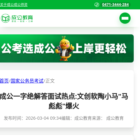
0471-3444-284
关于成公
成公师资
考试公告
首页
职位表
国家公务员考试
报名入口
各省公务员考试
报考指南
首页
/
国家公务员考试
/
正文
缴费确认
事业单位招聘考试
成公一字绝解答面试热点:文创软陶小马"马
准考证打印
三支一扶考试
彪彪"爆火
考试政策
警察/辅警考试
发布时间：
2026-03-04 09:34
编辑：成公教育
来源：
成公教育
成绩查询
分数线
教师资格/教师编制