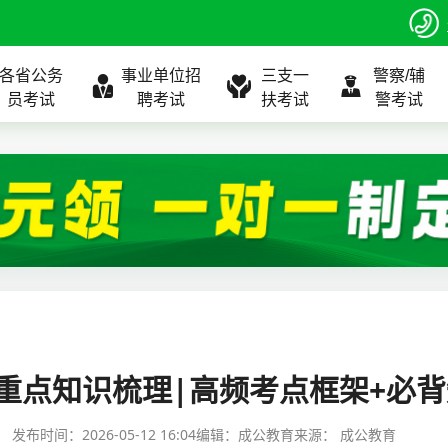
各省公务
事业单位招
三支一
警察/辅
员考试
聘考试
扶考试
警考试
程
公告
全国
考试公告
公务员课程
全国
考试公告
考试公告
事业单位课程
全国
考试公告
全国
全国
三支一扶
位表
北京
职位表
北京
职位表
职位表
北京
职位表
北京
北京
入口
河北
报名入口
河北
报名入口
报名入口
河北
报名入口
河北
河北
指南
山东
考试政策
山东
成绩查询
成绩查询
山东
成绩查询
山东
山东
重点知识梳理|高频考点框架+必
证打印
内蒙古
成绩查询
内蒙古
面试补录
面试补录
内蒙古
面试补录
内蒙古
内蒙古
发布时间：
2026-05-12 16:04
编辑：成公教育
来源：
成公教育
政策
分数线
历年真题
历年真题
历年真题