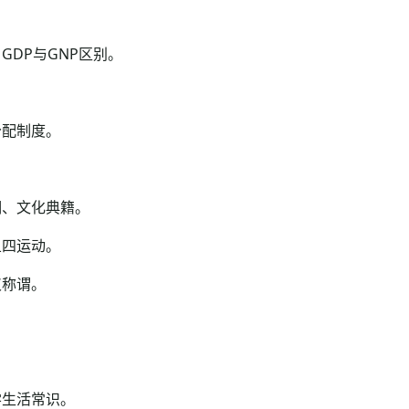
。
DP与GNP区别。
配制度。
、文化典籍。
四运动。
称谓。
。
生活常识。