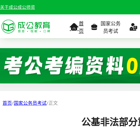
关于成公
成公师资
首
国家公务
页
员考试
考试公告
考试公告
公务员课
考试
职位表
职位表
职
报名入口
报名入口
报名
首页
/
国家公务员考试
/
正文
报考指南
报考指南
报考
公基非法部分
缴费确认
准考证打印
准考
准考证打印
考试政策
考试