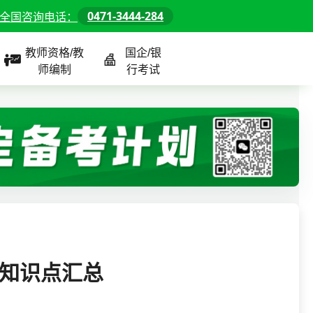
0471-3444-284
全国咨询电话：
教师资格/教
国企/银
师编制
行考试
课程
全国
教师/资格课程
警察/辅警课程
国企/银行课程
北京
河北
山东
背知识点汇总
内蒙古