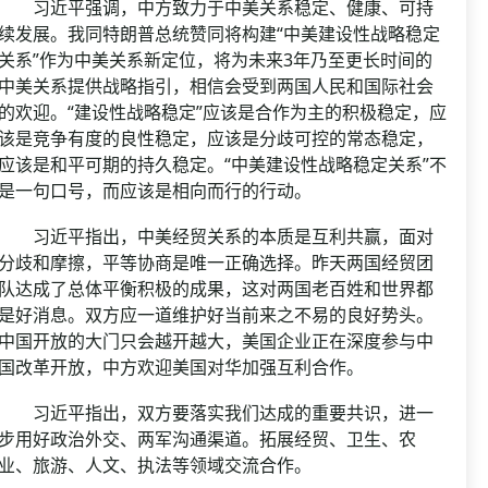
习近平强调，中方致力于中美关系稳定、健康、可持
续发展。我同特朗普总统赞同将构建“中美建设性战略稳定
关系”作为中美关系新定位，将为未来3年乃至更长时间的
中美关系提供战略指引，相信会受到两国人民和国际社会
的欢迎。“建设性战略稳定”应该是合作为主的积极稳定，应
该是竞争有度的良性稳定，应该是分歧可控的常态稳定，
应该是和平可期的持久稳定。“中美建设性战略稳定关系”不
是一句口号，而应该是相向而行的行动。
习近平指出，中美经贸关系的本质是互利共赢，面对
分歧和摩擦，平等协商是唯一正确选择。昨天两国经贸团
队达成了总体平衡积极的成果，这对两国老百姓和世界都
是好消息。双方应一道维护好当前来之不易的良好势头。
中国开放的大门只会越开越大，美国企业正在深度参与中
国改革开放，中方欢迎美国对华加强互利合作。
习近平指出，双方要落实我们达成的重要共识，进一
步用好政治外交、两军沟通渠道。拓展经贸、卫生、农
业、旅游、人文、执法等领域交流合作。