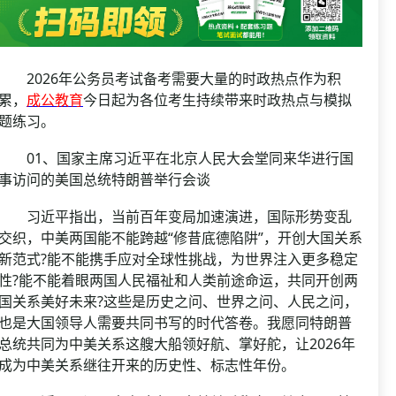
资格复审
国企/银行考试
面试补录
历年真题
2026年公务员考试备考需要大量的时政热点作为积
公务员课程
累，
成公教育
今日起为各位考生持续带来时政热点与模拟
题练习。
01、国家主席习近平在北京人民大会堂同来华进行国
事访问的美国总统特朗普举行会谈
习近平指出，当前百年变局加速演进，国际形势变乱
交织，中美两国能不能跨越“修昔底德陷阱”，开创大国关系
新范式?能不能携手应对全球性挑战，为世界注入更多稳定
性?能不能着眼两国人民福祉和人类前途命运，共同开创两
国关系美好未来?这些是历史之问、世界之问、人民之问，
也是大国领导人需要共同书写的时代答卷。我愿同特朗普
总统共同为中美关系这艘大船领好航、掌好舵，让2026年
成为中美关系继往开来的历史性、标志性年份。