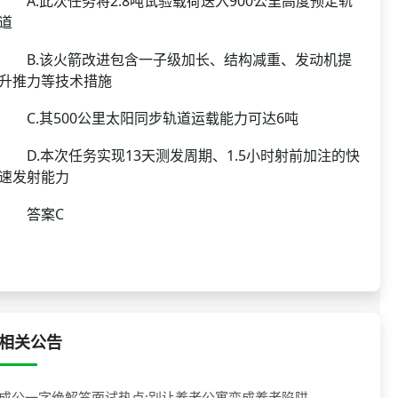
A.此次任务将2.8吨试验载荷送入900公里高度预定轨
道
B.该火箭改进包含一子级加长、结构减重、发动机提
升推力等技术措施
C.其500公里太阳同步轨道运载能力可达6吨
D.本次任务实现13天测发周期、1.5小时射前加注的快
速发射能力
答案C
相关公告
成公一字绝解答面试热点:别让养老公寓变成养老陷阱