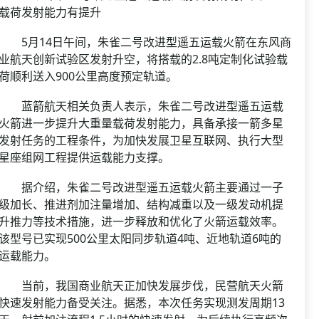
载荷发射能力有提升
5月14日午间，朱雀二号改进型遥五运载火箭在东风商
业航天创新试验区发射升空，将搭载的2.8吨定制化试验载
荷顺利送入900公里高度预定轨道。
蓝箭航天相关负责人表示，朱雀二号改进型遥五运载
火箭进一步提升大重量载荷发射能力，具备承接一箭多星
发射任务的工程条件，为加快发展卫星互联网、执行大型
星座组网工程提供运载能力支撑。
据介绍，朱雀二号改进型遥五运载火箭主要通过一子
级加长、推进剂加注量增加、结构减重以及一级发动机提
升推力等技术措施，进一步释放和优化了火箭运载效率。
该型号已实现500公里太阳同步轨道4吨、近地轨道6吨的
运载能力。
当前，我国商业航天正加快发展步伐，民营航天火箭
快速发射能力备受关注。据悉，本次任务实现测发周期13