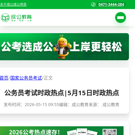
0471-3444-284
关于成公
成公师资
考试公告
首页
职位表
国家公务员考试
报名入口
各省公务员考试
报考指南
首页
/
国家公务员考试
/
正文
缴费确认
事业单位招聘考试
公务员考试时政热点|5月15日时政热点
准考证打印
三支一扶考试
考试政策
发布时间：
2026-05-15 09:55
编辑：成公教育
来源：
成公教育
警察/辅警考试
成绩查询
分数线
教师资格/教师编制