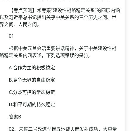
【考点预测】常考察“建设性战略稳定关系”的四层内涵
以及习近平总书记提出关乎中美关系的三个历史之问、世
界之问、人民之问。
01
根据中美元首会晤重要讲话精神，关于中美建设性战
略稳定关系内涵表述，下列选项错误的是( )。
A.合作为主的积极稳定
B.竞争无界的自由稳定
C.分歧可控的常态稳定
D.和平可期的持久稳定
答案B
02、朱雀二号改进型遥五运载火箭发射成功，大重量