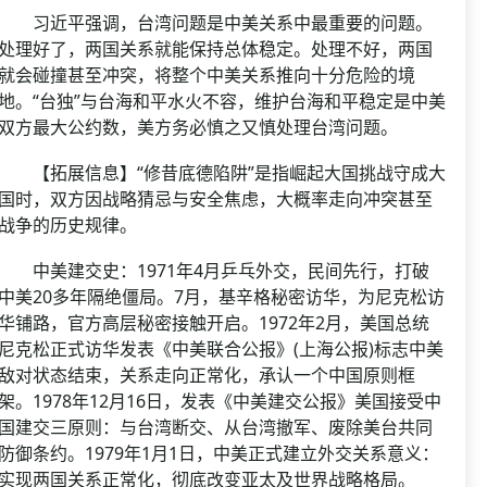
习近平强调，台湾问题是中美关系中最重要的问题。
处理好了，两国关系就能保持总体稳定。处理不好，两国
就会碰撞甚至冲突，将整个中美关系推向十分危险的境
地。“台独”与台海和平水火不容，维护台海和平稳定是中美
双方最大公约数，美方务必慎之又慎处理台湾问题。
【拓展信息】“修昔底德陷阱”是指崛起大国挑战守成大
国时，双方因战略猜忌与安全焦虑，大概率走向冲突甚至
战争的历史规律。
中美建交史：1971年4月乒乓外交，民间先行，打破
中美20多年隔绝僵局。7月，基辛格秘密访华，为尼克松访
华铺路，官方高层秘密接触开启。1972年2月，美国总统
尼克松正式访华发表《中美联合公报》(上海公报)标志中美
敌对状态结束，关系走向正常化，承认一个中国原则框
架。1978年12月16日，发表《中美建交公报》美国接受中
国建交三原则：与台湾断交、从台湾撤军、废除美台共同
防御条约。1979年1月1日，中美正式建立外交关系意义：
实现两国关系正常化，彻底改变亚太及世界战略格局。