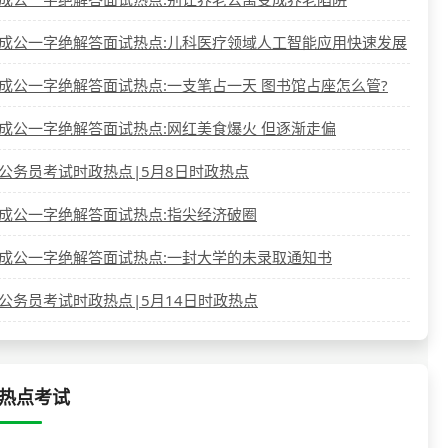
成公一字绝解答面试热点:儿科医疗领域人工智能应用快速发展
成公一字绝解答面试热点:一支笔占一天 图书馆占座怎么管?
成公一字绝解答面试热点:网红美食爆火 但逐渐走偏
公务员考试时政热点|5月8日时政热点
成公一字绝解答面试热点:指尖经济破圈
成公一字绝解答面试热点:一封大学的未录取通知书
公务员考试时政热点|5月14日时政热点
热点考试