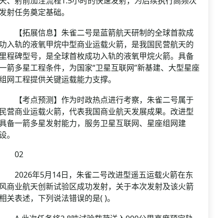
天、射前加注流程1.5小时的快速发射，为后续执行高频次
发射任务奠定基础。
【拓展信息】朱雀二号是蓝箭航天研制的全球首款成
功入轨的液氧甲烷中型商业运载火箭，是我国民营航天的
里程碑型号，是全球首枚成功入轨的液氧甲烷火箭。具备
一箭多星工程条件，为国家“卫星互联网”新基建、大型星座
组网工程提供关键运载能力支撑。
【考点预测】作为时政热点进行考察，朱雀二号属于
民营商业运载火箭，代表我国商业航天发展成果。改进型
具备一箭多星发射能力，服务卫星互联网、星座组网建
设。
02
2026年5月14日，朱雀二号改进型遥五运载火箭在东
风商业航天创新试验区成功发射，关于本次发射及该火箭
相关表述，下列说法错误的是( )。