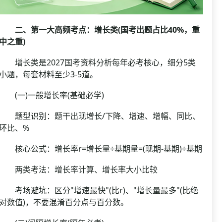
二、第一大高频考点：增长类(国考出题占比40%，重
中之重)
增长类是2027国考资料分析每年必考核心，细分5类
小题，每套材料至少3-5道。
(一)一般增长率(基础必学)
题型识别：题干出现增长/下降、增速、增幅、同比、
环比、%
核心公式：增长率r=增长量÷基期量=(现期-基期)÷基期
两类考法：增长率计算、增长率大小比较
考场避坑：区分"增速最快"(比r)、"增长量最多"(比绝
对数值)，不要混淆百分点与百分数。