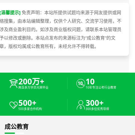
[温馨提示]
免责声明：本站所提供试题均来源于网友提供或网
络搜集，由本站编辑整理，仅供个人研究、交流学习使用，不
涉及商业盈利目的。如涉及商业版权问题，请联系本站管理员
予以修改或删除。本站点发布的来源标注为“成公教育”的文
章，版权均属成公教育所有，未经允许不得转载。
200万+
10
两百多万学员光荣毕业
10年专注公考行业教育
500+
300+
500多家合作机构
300多位优秀导师
成公教育