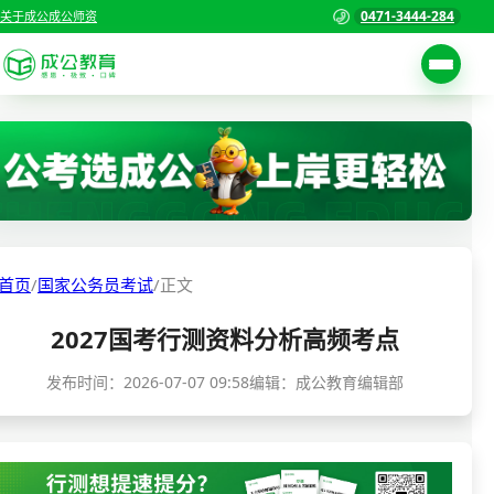
0471-3444-284
关于成公
成公师资
考试公告
首页
职位表
国家公务员考试
报名入口
各省公务员考试
报考指南
首页
/
国家公务员考试
/
正文
缴费确认
事业单位招聘考试
2027国考行测资料分析高频考点
准考证打印
三支一扶考试
考试政策
发布时间：
2026-07-07 09:58
编辑：成公教育编辑部
警察/辅警考试
成绩查询
分数线
教师资格/教师编制