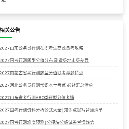
相关公告
2027山东公务员行测在职考生高效备考攻略
2027国考行测题型分值分布 副省级地市级差异
2027内蒙古省考行测题型分值联考命题特点
2027河北公务员行测常识本土考点 必背汇总清单
2027山东省考行测ABC类题型分值考情
2027国考行测资料分析公式大全|知识点默写背诵清单
2027国考行测难度预测|分模块分级试卷考情趋势