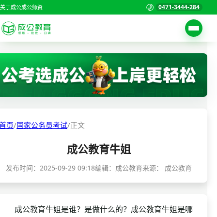
0471-3444-284
关于成公
成公师资
考试公告
首页
职位表
国家公务员考试
报名入口
各省公务员考试
报考指南
首页
/
国家公务员考试
/
正文
缴费确认
事业单位招聘考试
成公教育牛姐
准考证打印
三支一扶考试
考试政策
发布时间：
2025-09-29 09:18
编辑：成公教育
来源：
成公教育
警察/辅警考试
成绩查询
分数线
教师资格/教师编制
成公教育牛姐是谁？是做什么的？成公教育牛姐是哪