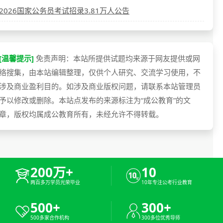
2026国家公务员考试招录3.81万人公告
[温馨提示]
免责声明：本站所提供试题均来源于网友提供或网
络搜集，由本站编辑整理，仅供个人研究、交流学习使用，不
涉及商业盈利目的。如涉及商业版权问题，请联系本站管理员
予以修改或删除。本站点发布的来源标注为“成公教育”的文
章，版权均属成公教育所有，未经允许不得转载。
200万+
10
两百多万学员光荣毕业
10年专注公考行业教育
500+
300+
500多家合作机构
300多位优秀导师