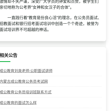
激情却不失严谨，深受广大学员的钟爱和点赞，被学生们
亲切地称为公考界“女神和女汉子的合体”。
一直践行着“教育是份良心活”的理念，在公务员面试、
招教面试和银行招考面试培训中创造一个个奇迹，被誉为
面试培训界不可超越的神话。
相关公告
成公教育刘泉老师:公职面试讲师
内蒙古成公教育公务员考试网
成公教育公务员培训班联系方式
成公教育的面试怎么样