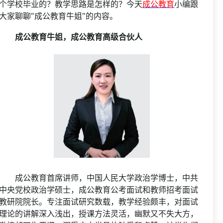
资格复审
个学校毕业的？教学思路是怎样的？今天
成公教育
小编跟
国企/银行考试
大家聊聊"成公教育牛姐"的内容。
面试补录
历年真题
成公教育牛姐，成公教育高级合伙人
公务员课程
成公教育首席讲师，中国人民大学政治学博士，中共
中央党校政治学硕士，成公教育公考面试和教师招考面试
教研院院长。专注面试研究数载，教学经验颇丰，对面试
理论的讲解深入浅出，授课方法灵活，幽默又不失大方，