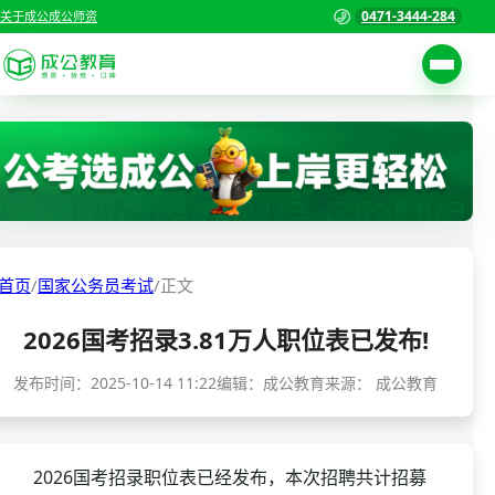
0471-3444-284
关于成公
成公师资
考试公告
首页
职位表
国家公务员考试
报名入口
各省公务员考试
报考指南
首页
/
国家公务员考试
/
正文
缴费确认
事业单位招聘考试
2026国考招录3.81万人职位表已发布!
准考证打印
三支一扶考试
考试政策
发布时间：
2025-10-14 11:22
编辑：成公教育
来源：
成公教育
警察/辅警考试
成绩查询
分数线
教师资格/教师编制
2026国考招录职位表已经发布，本次招聘共计招募