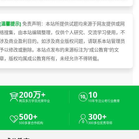
[温馨提示]
免责声明：本站所提供试题均来源于网友提供或网
络搜集，由本站编辑整理，仅供个人研究、交流学习使用，不
涉及商业盈利目的。如涉及商业版权问题，请联系本站管理员
予以修改或删除。本站点发布的来源标注为“成公教育”的文
章，版权均属成公教育所有，未经允许不得转载。
200万+
10
两百多万学员光荣毕业
10年专注公考行业教育
500+
300+
500多家合作机构
300多位优秀导师