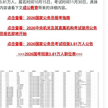
资格复审
3.81万人，报名时间10月15日，考试时间11月30日，具体
国企/银行考试
内容请看下文
成公教育
带来的详细内容。
面试补录
历年真题
点击查看：2026国家公务员报考指南
公务员课程
点击查看：2026中央机关及其直属机构考试录用公务
员报名即将开始
点击查看：2026国家公务员考试招录3.81万人公告
>>>2026国考招录3.81万人职位表<<<