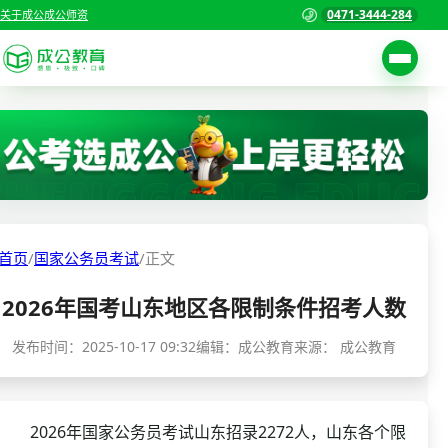
0471-3444-284
关于成公
成公师资
考试公告
首页
职位表
国家公务员考试
报名入口
各省公务员考试
报考指南
首页
/
国家公务员考试
/
正文
缴费确认
事业单位招聘考试
2026年国考山东地区各限制条件招考人数
准考证打印
三支一扶考试
考试政策
发布时间：
2025-10-17 09:32
编辑：成公教育
来源：
成公教育
警察/辅警考试
成绩查询
分数线
教师资格/教师编制
2026年国家公务员考试山东招录2272人，山东各个限