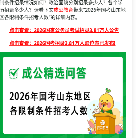
资格复审
制条件招录情况如何？政治面貌分别招录多少人？各个学
国企/银行考试
历招录多少人？请看下文
成公教育
带来“2026年国考山东地
面试补录
区各限制条件招考人数”的详细内容。
历年真题
点击查看：2026国家公务员考试招录3.81万人公告
公务员课程
点击查看：2026国考招录3.81万人职位表已发布!