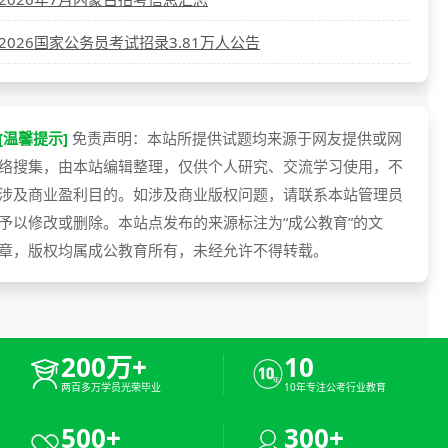
2026国家公务员考试招录3.81万人公告
[温馨提示]
免责声明：本站所提供试题均来源于网友提供或网
络搜集，由本站编辑整理，仅供个人研究、交流学习使用，不
涉及商业盈利目的。如涉及商业版权问题，请联系本站管理员
予以修改或删除。本站点发布的来源标注为“成公教育”的文
章，版权均属成公教育所有，未经允许不得转载。
200万+
10
两百多万学员光荣毕业
10年专注公考行业教育
500+
300+