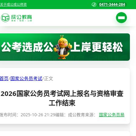
0471-3444-284
关于成公
成公师资
考试公告
首页
职位表
国家公务员考试
报名入口
各省公务员考试
报考指南
首页
/
国家公务员考试
/
正文
缴费确认
事业单位招聘考试
2026国家公务员考试网上报名与资格审查
准考证打印
三支一扶考试
工作结束
考试政策
警察/辅警考试
发布时间：
2025-10-26 21:29
编辑：成公教育
来源：
国家公务员局
成绩查询
分数线
教师资格/教师编制