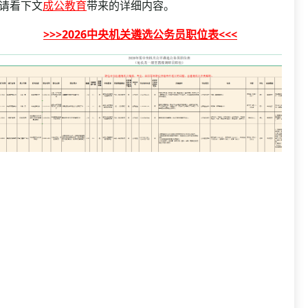
资格复审
请看下文
成公教育
带来的详细内容。
国企/银行考试
面试补录
>>>2026中央机关遴选公务员职位表<<<
历年真题
公务员课程