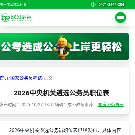
0471-3444-284
关于成公
成公师资
考试公告
首页
职位表
国家公务员考试
报名入口
各省公务员考试
报考指南
首页
/
国家公务员考试
/
正文
缴费确认
事业单位招聘考试
2026中央机关遴选公务员职位表
准考证打印
三支一扶考试
考试政策
发布时间：
2025-10-27 13:12
编辑：成公教育
来源：
国家公务员局
警察/辅警考试
成绩查询
分数线
教师资格/教师编制
2026中央机关遴选公务员职位表已经发布，具体内容