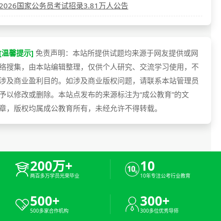
2026国家公务员考试招录3.81万人公告
[温馨提示]
免责声明：本站所提供试题均来源于网友提供或网
络搜集，由本站编辑整理，仅供个人研究、交流学习使用，不
涉及商业盈利目的。如涉及商业版权问题，请联系本站管理员
予以修改或删除。本站点发布的来源标注为“成公教育”的文
章，版权均属成公教育所有，未经允许不得转载。
200万+
10
两百多万学员光荣毕业
10年专注公考行业教育
500+
300+
500多家合作机构
300多位优秀导师