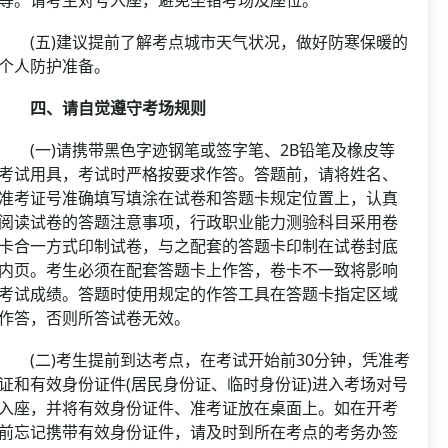
(五)建议提前了解考点城市天气状况，做好防寒保暖的
个人防护准备。
四、请自觉遵守考场规则
(一)请携带黑色字迹钢笔或签字笔、2B铅笔及橡皮等
考试用具，考试时严格按要求作答。答题前，请将姓名、
准考证号准确填写填涂在试卷和答题卡规定位置上，认真
阅读试卷的答题注意事项，行政职业能力测验科目采用卷
卡合一方式印制试卷，与之配套的答题卡印制在试卷封底
内页。考生必须在配套答题卡上作答，卷卡不一致将影响
考试成绩。答题时使用规定的作答工具在答题卡指定区域
作答，否则所答试卷无效。
(二)考生提前到达考点，在考试开始前30分钟，凭准考
证和有效身份证件(居民身份证、临时身份证)进入考场对号
入座，并将有效身份证件、准考证放在桌面上。如在开考
前忘记携带有效身份证件，请及时到所在考点的考务办签