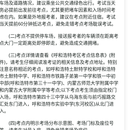
车场及道路情况，建议乘坐公共交通绿色出行。考试当天
务必提前出发前往考点，尤其要把堵车因素和入场时间考
虑在内。如果是外地报考者，建议在考点附近住宿。考试
当天提前60分钟抵达考点，避免走错考点考场耽误考试。
(二)考点不提供停车场，接送报考者的车辆须在距离考
点大门一定距离处即停即走，避免造成交通拥堵。
(三)考点详情请查看《呼和浩特考区考点信息表》(附
件)，请考生仔细阅读准考证的相关信息及考点地址。特别
注意名称相近的考点，如呼和浩特土默特学校和呼和浩特
市土默特中学、呼和浩特市铁路子弟第一中学和铁一中初
中部(呼和浩特市第三十一中学)、内蒙古师范大学附属中学
和内蒙古大学附属中学等考点;以下考点考生须由指定校门
入场，呼和浩特市第四十三中学从乌海东街与前巧报路交
汇处东门进入，呼和浩特市实验中学(东河校区)从北门进
入。
(四)考点内明示考场分布示意图、考场门标及座位号
等。请考生对号入座，避免坐错考场及座位。