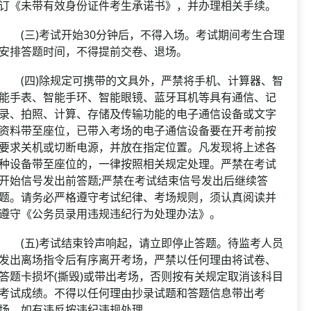
订《未带有效身份证件考生承诺书》，并办理相关手续。
(三)考试开始30分钟后，不得入场。考试期间考生合理
安排答题时间，不得提前交卷、退场。
(四)除规定可携带的文具外，严禁将手机、计算器、智
能手表、智能手环、智能眼镜、蓝牙耳机等具有通信、记
录、拍照、计算、存储及传输功能的电子通信设备或文字
资料带至座位，已带入考场的电子通信设备要在开考前按
要求关机或切断电源，并放在指定位置。凡发现将上述各
种设备带至座位的，一律按照相关规定处理。严禁在考试
开始信号发出前答题;严禁在考试结束信号发出后继续答
题。请务必严格遵守考试纪律、考场规则，须认真阅读并
遵守《公务员录用违规违纪行为处理办法》。
(五)考试结束铃声响起，请立即停止答题。待监考人员
发出离场指令后有序离开考场，严禁以任何理由将试卷、
答题卡损坏(撕毁)或带出考场，否则按有关规定取消该科目
考试成绩。不得以任何理由抄录试题和答题信息带出考
场，如有违反按违纪违规处理。