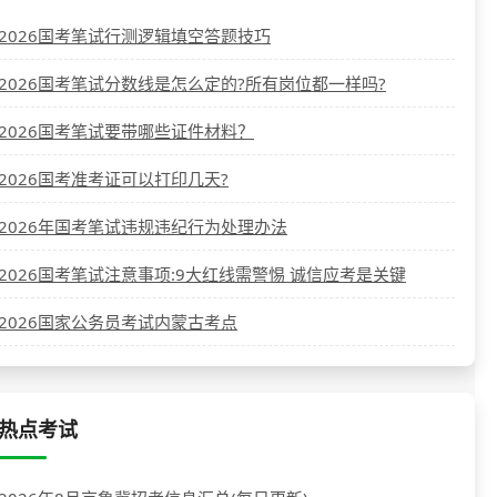
2026国考笔试行测逻辑填空答题技巧
2026国考笔试分数线是怎么定的?所有岗位都一样吗?
2026国考笔试要带哪些证件材料？
2026国考准考证可以打印几天?
2026年国考笔试违规违纪行为处理办法
2026国考笔试注意事项:9大红线需警惕 诚信应考是关键
2026国家公务员考试内蒙古考点
热点考试