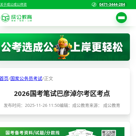
0471-3444-284
关于成公
成公师资
考试公告
首页
职位表
国家公务员考试
报名入口
各省公务员考试
报考指南
首页
/
国家公务员考试
/
正文
缴费确认
事业单位招聘考试
2026国考笔试巴彦淖尔考区考点
准考证打印
三支一扶考试
考试政策
发布时间：
2025-11-26 11:50
编辑：成公教育
来源：
成公教育
警察/辅警考试
成绩查询
分数线
教师资格/教师编制