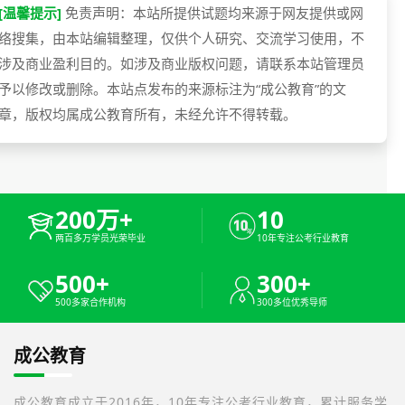
[温馨提示]
免责声明：本站所提供试题均来源于网友提供或网
络搜集，由本站编辑整理，仅供个人研究、交流学习使用，不
涉及商业盈利目的。如涉及商业版权问题，请联系本站管理员
予以修改或删除。本站点发布的来源标注为“成公教育”的文
章，版权均属成公教育所有，未经允许不得转载。
200万+
10
两百多万学员光荣毕业
10年专注公考行业教育
500+
300+
500多家合作机构
300多位优秀导师
成公教育
成公教育成立于2016年，10年专注公考行业教育，累计服务学