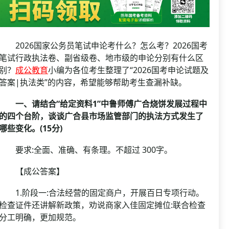
资格复审
国企/银行考试
面试补录
历年真题
2026国家公务员笔试申论考什么？怎么考？2026国考
公务员课程
笔试行政执法卷、副省级卷、地市级的申论分别有什么区
别？
成公教育
小编为各位考生整理了“2026国考申论试题及
答案|执法类”的内容，希望能够帮助考生查漏补缺。
一、请结合“给定资料1”中鲁师傅广合烧饼发展过程中
的四个台阶，谈谈广合县市场监管部门的执法方式发生了
哪些变化。(15分)
要求:全面、准确、有条理。不超过 300字。
【成公答案】
1.阶段一:合法经营的固定商户，开展百日专项行动。
检查证件还讲解新政策，劝说商家入佳固定摊位:联合检查
分工明确，更加规范。