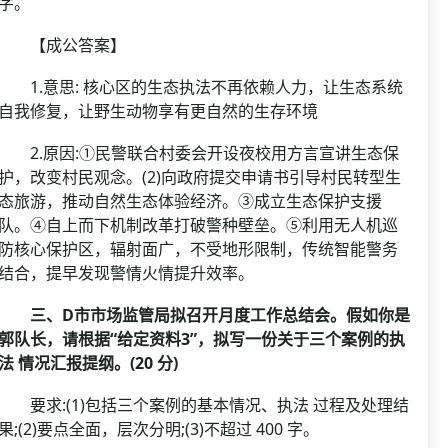
字。
【成公答案】
1.意思: 核心区的生态执法不再依赖人力，让生态系统
自我修复，让野生动物享有更自然的生存环境
2.原因:①民警联合村委会开设夜校用方言宣讲生态保
护，改变村民观念。(2)向政府提交申请书引导村民转型生
态旅游，推动自然生态体验经济。③成立生态保护支援
队。④自上而下机制改革打破警种壁垒。⑤利用无人机巡
防核心保护区，辐射面广，不受地形限制，传统智能警务
结合，提早发现警情火情提升效率。
三、D市市场监管局拟召开月度工作总结会。假如你是
郭队长，请根据“给定资料3”，拟写一份关于三个案例的执
法 情况汇报提纲。(20 分)
要求:(1)包括三个案例的基本情况、执法 过程及处理结
果;(2)要点全面，层次分明;(3)不超过 400 字。