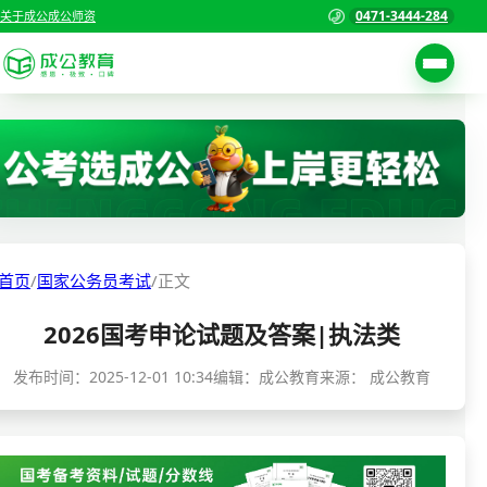
0471-3444-284
关于成公
成公师资
考试公告
首页
职位表
国家公务员考试
报名入口
各省公务员考试
报考指南
首页
/
国家公务员考试
/
正文
缴费确认
事业单位招聘考试
2026国考申论试题及答案|执法类
准考证打印
三支一扶考试
考试政策
发布时间：
2025-12-01 10:34
编辑：成公教育
来源：
成公教育
警察/辅警考试
成绩查询
分数线
教师资格/教师编制