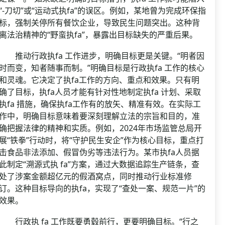
“-刀切”或“运动式执fa”的误区。例如，某地曾为完成环保指
标，强制关停所有餐饮企业，导致民生问题突出。这种背
离法治精神的“野蛮执fa”，暴露出目标缺失的严重后果。
推动行政执fa 工作进步，明确目标更是关键。“明者因
时而变，知者随事而制。”明确目标是行政执fa 工作的核心
和灵魂。它决定了执fa工作的方向、重点和效果。只有明
确了目标，执fa人员才能有针对性地制定执fa 计划、采取
执fa 措施，确保执fa工作有的放矢、精准有效。在实际工
作中，明确目标意味着要深刻理解立法的宗旨和目的，准
确把握法律的精神和实质。例如，2024年市场监管总局开
展“铁拳”行动时，将“守护民生安企”作为核心目标，重点打
击食品非法添加、假冒伪劣等违法行为。某市执fa人员据
此制定“溯源式执 fa”方案，通过大数据追踪生产链条，查
处了涉案金额超亿元的假酒窝点，同时推动行业标准修
订。这种目标导向的执fa，实现了“查处一案、规范一片”的
效果。
行政执 fa 工作既要勇毂前行，更要明确目标。“行之