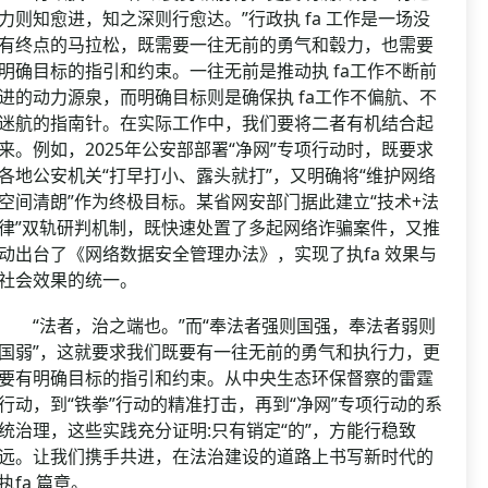
力则知愈进，知之深则行愈达。”行政执 fa 工作是一场没
有终点的马拉松，既需要一往无前的勇气和毂力，也需要
明确目标的指引和约束。一往无前是推动执 fa工作不断前
进的动力源泉，而明确目标则是确保执 fa工作不偏航、不
迷航的指南针。在实际工作中，我们要将二者有机结合起
来。例如，2025年公安部部署“净网”专项行动时，既要求
各地公安机关“打早打小、露头就打”，又明确将“维护网络
空间清朗”作为终极目标。某省网安部门据此建立“技术+法
律”双轨研判机制，既快速处置了多起网络诈骗案件，又推
动出台了《网络数据安全管理办法》，实现了执fa 效果与
社会效果的统一。
“法者，治之端也。”而“奉法者强则国强，奉法者弱则
国弱”，这就要求我们既要有一往无前的勇气和执行力，更
要有明确目标的指引和约束。从中央生态环保督察的雷霆
行动，到“铁拳”行动的精准打击，再到“净网”专项行动的系
统治理，这些实践充分证明:只有销定“的”，方能行稳致
远。让我们携手共进，在法治建设的道路上书写新时代的
执fa 篇章。