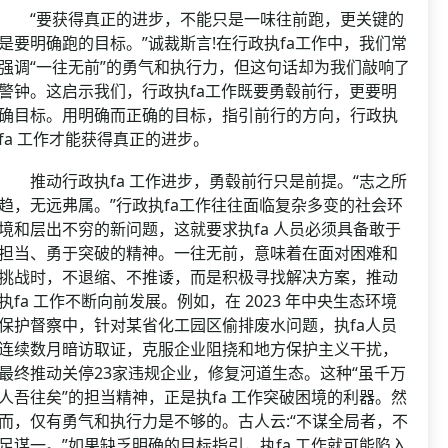
“要获得真正的进步，不能只是一味往前跑，更关键的
是要明确跑的目标。”诚裁斯言!在行政执fa工作中，我们常
强调“一往无前”的勇气和执行力，但这句话却为我们敲响了
警钟。这启示我们，行政执fa工作既要勇毂前行，更要明
确目标。用明确而正确的目标，指引前行的方向，行政执
fa 工作才能获得真正的进步。
推动行政执fa 工作进步，勇毂前行只是前提。“志之所
趋，无远弗属。”行政执fa工作往往面临复杂多变的社会环
境和层出不穷的新问题，这就要求执fa 人员必须具备敢于
担当、勇于突破的精神。一往无前，意味着在面对困难和
挑战时，不退缩、不推诿，而是积极寻找解决方案，推动
执fa 工作不断向前发展。例如，在 2023 年中央生态环境
保护督察中，针对某省化工园区偷排废水问题，执fa人员
连续数月暗访取证，克服企业阻挠和地方保护主义干扰，
最终推动关停23家违规企业，修复河道生态。这种“虽千万
人吾往矣”的担当精神，正是执fa 工作突破困境的利器。然
而，仅有勇气和执行力是不够的。古人云:“不谋全局者，不
足谋一。”如果缺乏明确的目标指引，执fa 工作就可能陷入