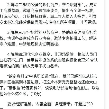
2.阶段二:规范经营的现代商户，整合职能部门。成立
工商质监局，邀请商家参加座谈会，提出五个统一标准，
打造示范店，介绍扶持政策，派工作人员入店指导，引导
商家标准化经营保证品质:-次性检查所有项目，时间更短。
3.阶段三:金字招牌的品牌商户，协助商家注册商标维
权。协调各商家成立行业协会，邀请专家拍摄工艺，解决
商户难题，申请地理标志证明商标。
4.阶段四:现代化企业蜕变，非现场监管。执法人员门
口扫码不进门，使用智能设备系统实现数据化管理:符合认
定标准的商户纳入无事不扰白名单。
“给定资料 2”中毛所长说:“现在，我们已经可以从核心
保护区撤离到林区边缘，把这片林海完完整整地还给大山
了。”请根据“给定资料2”，谈谈毛所长这句话的意思，以及
他为什么这么说。(10分)
要求:理解准确，内容全面，条理清晰。不超过250