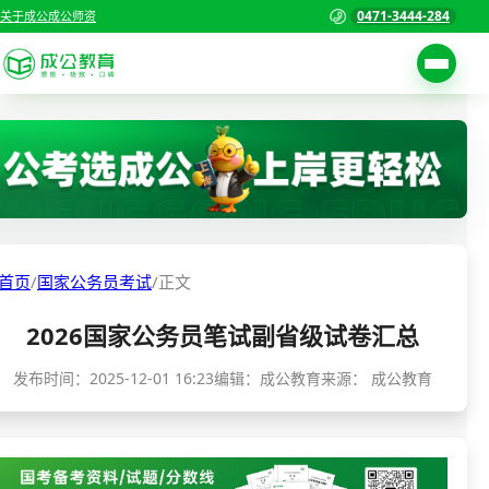
0471-3444-284
关于成公
成公师资
考试公告
首页
职位表
国家公务员考试
报名入口
各省公务员考试
报考指南
首页
/
国家公务员考试
/
正文
缴费确认
事业单位招聘考试
2026国家公务员笔试副省级试卷汇总
准考证打印
三支一扶考试
考试政策
发布时间：
2025-12-01 16:23
编辑：成公教育
来源：
成公教育
警察/辅警考试
成绩查询
分数线
教师资格/教师编制