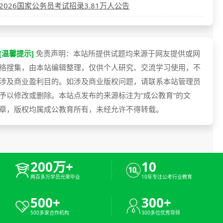
2026国家公务员考试招录3.81万人公告
[温馨提示]
免责声明：本站所提供试题均来源于网友提供或网
络搜集，由本站编辑整理，仅供个人研究、交流学习使用，不
涉及商业盈利目的。如涉及商业版权问题，请联系本站管理员
予以修改或删除。本站点发布的来源标注为“成公教育”的文
章，版权均属成公教育所有，未经允许不得转载。
200万+
10
两百多万学员光荣毕业
10年专注公考行业教育
500+
300+
500多家合作机构
300多位优秀导师