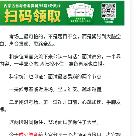
资格复审
国企/银行考试
面试补录
历年真题
公务员课程
考场上最可怕的，不是题目不会，而是紧张到大脑空
白、声音发颤、思路全乱。
和多位考官交流下来公认一句话：面试高分，一半靠
内容，一半靠心态;紧张控不住，准备再足也白搭。
科学统计也印证：面试最容易崩的两个节点——
一是候考室临近进场，坐立难安、越想越慌;
二是刚进考场、第一道题开口前，心跳加速、手脚发
凉。
这两段时间稳住，整场面试就稳住了大半。
今天
成公教育
给大家分享一个考场可直接用、考官视