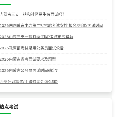
内蒙古三支一扶和社区民生有面试吗？
2026国网蒙东电力第二批招聘考试安排 报名/机试/面试时间
2026山东三支一扶有面试吗?考试形式详解
2026教育部考试录用公务员面试公告
2026内蒙古省考面试要求及题型
2026内蒙古公务员面试时间确定?
西部计划笔试/面试缺考会怎么样?
热点考试