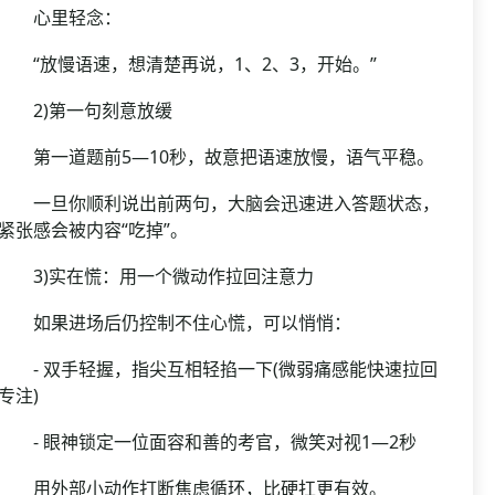
心里轻念：
“放慢语速，想清楚再说，1、2、3，开始。”
2)第一句刻意放缓
第一道题前5—10秒，故意把语速放慢，语气平稳。
一旦你顺利说出前两句，大脑会迅速进入答题状态，
紧张感会被内容“吃掉”。
3)实在慌：用一个微动作拉回注意力
如果进场后仍控制不住心慌，可以悄悄：
- 双手轻握，指尖互相轻掐一下(微弱痛感能快速拉回
专注)
- 眼神锁定一位面容和善的考官，微笑对视1—2秒
用外部小动作打断焦虑循环，比硬扛更有效。