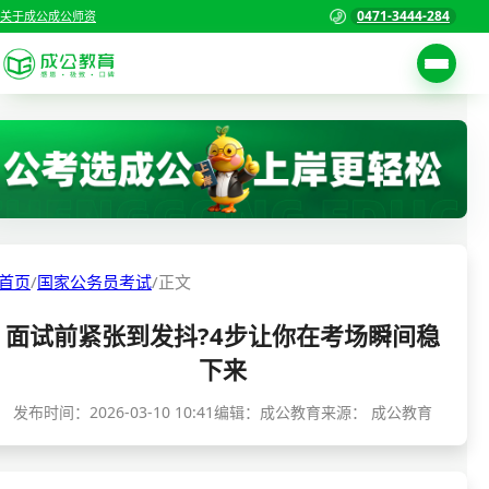
0471-3444-284
关于成公
成公师资
考试公告
首页
职位表
国家公务员考试
报名入口
各省公务员考试
报考指南
首页
/
国家公务员考试
/
正文
缴费确认
事业单位招聘考试
面试前紧张到发抖?4步让你在考场瞬间稳
准考证打印
三支一扶考试
下来
考试政策
警察/辅警考试
发布时间：
2026-03-10 10:41
编辑：成公教育
来源：
成公教育
成绩查询
分数线
教师资格/教师编制