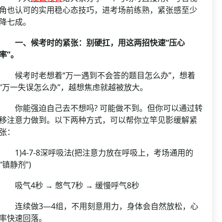
角也认可的实用稳心态技巧，进考场前练熟，紧张感至少
降七成。
一、候考时的紧张：别硬扛，用这两招快速“压心
率”。
候考时老想着“万一遇到不会答的题目怎么办”，想着
“万一失误怎么办”，越想焦虑就越被放大。
你能强迫自己去不想吗? 可能做不到。但你可以通过转
移注意力做到。以下两种方式，可以帮你立竿见影缓解紧
张：
1)4-7-8深呼吸法(把注意力放在呼吸上，考场通用的
“镇静剂”)
吸气4秒 → 憋气7秒 → 缓慢呼气8秒
连续做3—4组，不用刻意用力，身体会自然放松，心
率快速回落。