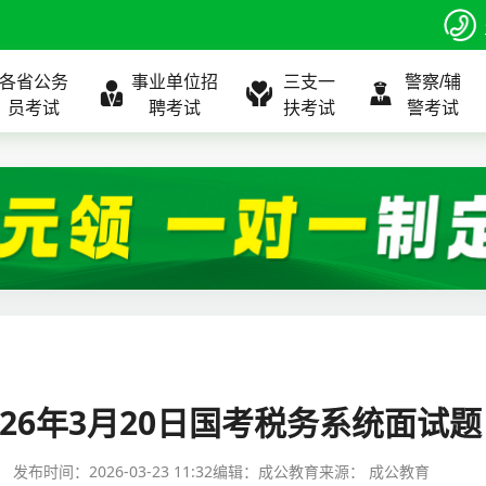
各省公务
事业单位招
三支一
警察/辅
员考试
聘考试
扶考试
警考试
程
公告
全国
考试公告
公务员课程
全国
考试公告
考试公告
事业单位课程
全国
考试公告
全国
全国
三支一扶
位表
北京
职位表
北京
职位表
职位表
北京
职位表
北京
北京
入口
河北
报名入口
河北
报名入口
报名入口
河北
报名入口
河北
河北
指南
山东
考试政策
山东
成绩查询
成绩查询
山东
成绩查询
山东
山东
026年3月20日国考税务系统面试题
证打印
内蒙古
成绩查询
内蒙古
面试补录
面试补录
内蒙古
面试补录
内蒙古
内蒙古
发布时间：
2026-03-23 11:32
编辑：成公教育
来源：
成公教育
政策
分数线
历年真题
历年真题
历年真题