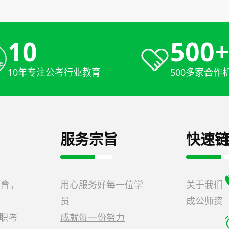
10
500
10年专注公考行业教育
500多家合作
服务宗旨
快速链
教育，
用心服务好每一位学
关于我们
员
成公师资
公职考
成就每一份努力