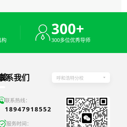
+
300+
机构
300多位优秀导师
接
联系我们
呼和浩特分校
联系热线：
18947918552
服务时间：