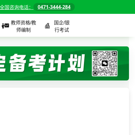
0471-3444-284
全国咨询电话：
教师资格/教
国企/银
师编制
行考试
课程
全国
教师/资格课程
警察/辅警课程
国企/银行课程
北京
河北
山东
内蒙古