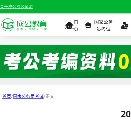
关于成公
成公师资
首
国家公务
页
员考试
考试公告
考试公告
公务员课
考试
职位表
职位表
职
报名入口
报名入口
报名
首页
/
国家公务员考试
/
正文
报考指南
报考指南
报考
2
缴费确认
准考证打印
准考
准考证打印
考试政策
考试