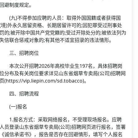
回避制度规定。
(九)不得参加应聘的人员：取得外国国籍或者获得国
(境)外永久居留资格、长期居留许可的;因犯罪受过刑事处
罚的;被开除中国共产党党籍的;受过开除处分的;被依法列为
失信联合惩戒对象的;有其他不适宜招录的违法情形。
三、招聘岗位
本次公开招聘2026年高校毕业生197名，具体招聘岗
位分布及有关岗位要求详见山东省烟草专卖局(公司)招聘网
页(https://vip.liepin.com/sd.tobacco)。
四、招聘流程
(一)报名
1.报名方式：采取网络报名，不受理现场报名。应聘
人员登录山东省烟草专卖局(公司)招聘网页进行报名，签署
《诚信承诺书》，报告是否存在回避情形，填写个人报名