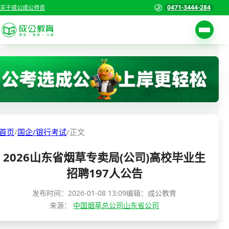
0471-3444-284
关于成公
成公师资
考试公告
首页
职位表
国家公务员考试
报名入口
各省公务员考试
报考指南
首页
/
国企/银行考试
/
正文
缴费确认
事业单位招聘考试
2026山东省烟草专卖局(公司)高校毕业生
准考证打印
三支一扶考试
招聘197人公告
考试政策
警察/辅警考试
发布时间：
2026-01-08 13:09
编辑：成公教育
成绩查询
来源：
中国烟草总公司山东省公司
分数线
教师资格/教师编制