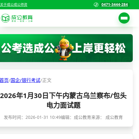
0471-3444-284
关于成公
成公师资
考试公告
首页
职位表
国家公务员考试
报名入口
各省公务员考试
报考指南
首页
/
国企/银行考试
/
正文
缴费确认
事业单位招聘考试
2026年1月30日下午内蒙古乌兰察布/包头
准考证打印
三支一扶考试
电力面试题
考试政策
警察/辅警考试
发布时间：
2026-01-31 10:49
编辑：成公教育
来源：
成公教育
成绩查询
分数线
教师资格/教师编制