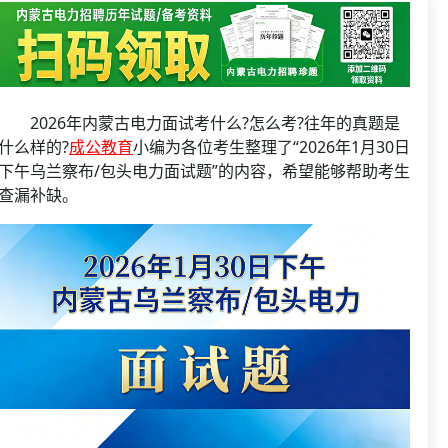
资格复审
国企/银行考试
面试补录
历年真题
公务员课程
2026年内蒙古电力面试考什么?怎么考?往年的真题是
什么样的?
成公教育
小编为各位考生整理了“2026年1月30日
下午乌兰察布/包头电力面试题”的内容，希望能够帮助考生
查漏补缺。