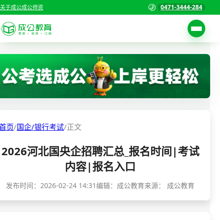
0471-3444-284
关于成公
成公师资
考试公告
首页
职位表
国家公务员考试
报名入口
各省公务员考试
报考指南
首页
/
国企/银行考试
/
正文
缴费确认
事业单位招聘考试
2026河北国央企招聘汇总_报名时间|考试
准考证打印
三支一扶考试
内容|报名入口
考试政策
警察/辅警考试
发布时间：
2026-02-24 14:31
编辑：成公教育
来源：
成公教育
成绩查询
分数线
教师资格/教师编制