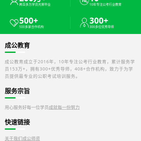
两百多万学员光荣毕业
10年专注公考行业教育
500+
300+
500多家合作机构
300多位优秀导师
成公教育
成公教育成立于2016年，10年专注公考行业教育，累计服务学
员153万+，拥有300+优秀导师，408+合作机构，致力于为学
员提供最专业的公职考试培训服务。
服务宗旨
用心服务好每一位学员
成就每一份努力
快速链接
关于我们
成公师资