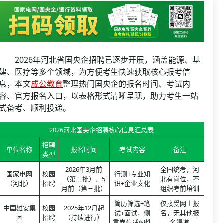
资格复审
国企/银行考试
面试补录
历年真题
公务员课程
2026年河北省国央企招聘已逐步开展，涵盖能源、基
建、医疗等多个领域，为方便考生快速获取核心报考信
息，本文
成公教育
整理热门国央企的报名时间、考试内
容、官方报名入口，以表格形式清晰呈现，助力考生一站
式备考、顺利投递。
2026河北国央企招聘核心信息汇总表
招聘
单位名称
报名时间
考试内容
备注
类型
2026年3月前
全国统考，河
国家电网
校园
行测+专业知
（第二批）、5
北有岗位，不
（河北）
招聘
识+企业文化
月前（第三批）
组织考前培训
简历筛选+笔
仅接受网上报
中国雄安集
校园
2025年12月起
试+面试，侧
名，无其他报
团
招聘
（持续进行）
重岗位适配性
名渠道