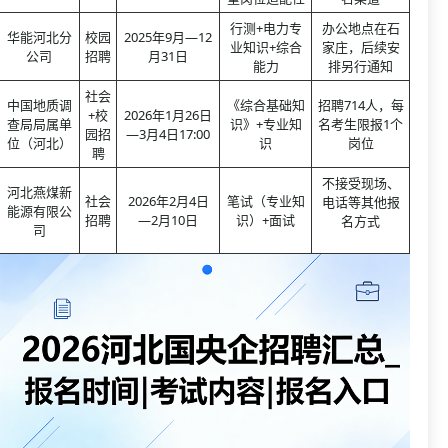
行测+电力专
办公地点在石
华能河北分
校园
2025年9月—12
业知识+综合
家庄，后续安
公司
招聘
月31日
能力
排另行通知
社会
中国地质调
《综合基础知
招聘714人，每
+校
2026年1月26日
查局局属单
识》+专业知
名考生限报1个
园招
—3月4日17:00
位（河北）
识
岗位
聘
不接受现场、
河北燕煤新
社会
2026年2月4日
笔试（专业知
电话等其他报
能源有限公
招聘
—2月10日
识）+面试
名方式
司