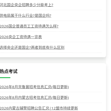
河北国企央企招聘多少分能考上?
供电局属于什么行业?是国企吗?
2026国企普通员工工资待遇怎么样?
2026央企工资待遇一览表
选择央企还是国企?两者到底有什么区别
热点考试
2026年8月京鲁冀招考信息汇总(每日更新)
2026年8月内蒙古招考信息汇总(每日更新)
2026内蒙古辅警招聘公告汇总|12盟市持续更新