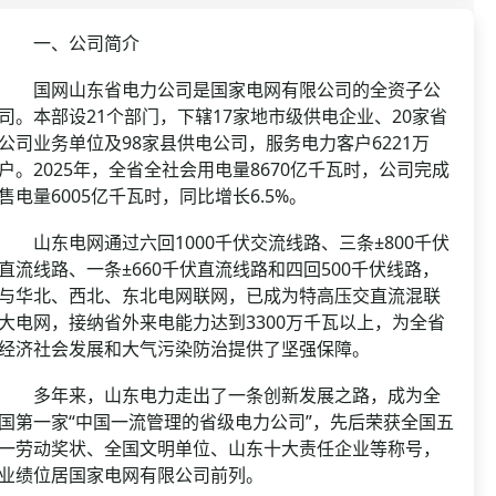
资格复审
国企/银行考试
面试补录
一、公司简介
历年真题
国网山东省电力公司是国家电网有限公司的全资子公
公务员课程
司。本部设21个部门，下辖17家地市级供电企业、20家省
公司业务单位及98家县供电公司，服务电力客户6221万
户。2025年，全省全社会用电量8670亿千瓦时，公司完成
售电量6005亿千瓦时，同比增长6.5%。
山东电网通过六回1000千伏交流线路、三条±800千伏
直流线路、一条±660千伏直流线路和四回500千伏线路，
与华北、西北、东北电网联网，已成为特高压交直流混联
大电网，接纳省外来电能力达到3300万千瓦以上，为全省
经济社会发展和大气污染防治提供了坚强保障。
多年来，山东电力走出了一条创新发展之路，成为全
国第一家“中国一流管理的省级电力公司”，先后荣获全国五
一劳动奖状、全国文明单位、山东十大责任企业等称号，
业绩位居国家电网有限公司前列。