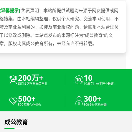
[温馨提示]
免责声明：本站所提供试题均来源于网友提供或网
络搜集，由本站编辑整理，仅供个人研究、交流学习使用，不
涉及商业盈利目的。如涉及商业版权问题，请联系本站管理员
予以修改或删除。本站点发布的来源标注为“成公教育”的文
章，版权均属成公教育所有，未经允许不得转载。
200万+
10
两百多万学员光荣毕业
10年专注公考行业教育
500+
300+
500多家合作机构
300多位优秀导师
成公教育