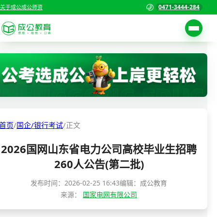
0471-3444-284
关于成公
成公师资
考试公告
首页
职位表
国家公务员考试
报名入口
各省公务员考试
报考指南
首页
/
国企/银行考试
/
正文
缴费确认
事业单位招聘考试
2026国网山东省电力公司高校毕业生招聘
准考证打印
三支一扶考试
260人公告(第二批)
考试政策
警察/辅警考试
发布时间：
2026-02-25 16:43
编辑：成公教育
成绩查询
来源：
国家电网有限公司
分数线
教师资格/教师编制