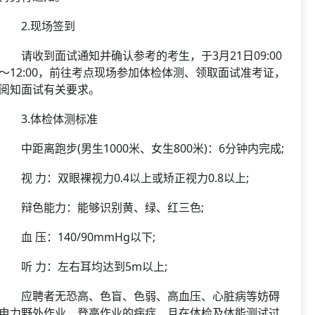
2.现场签到
请收到面试通知并确认参考的考生，于3月21日09:00
～12:00，前往考点现场参加体检体测、领取面试准考证，
阅知面试有关要求。
3.体检体测标准
中距离跑步(男生1000米、女生800米)：6分钟内完成;
视 力：双眼裸视力0.4以上或矫正视力0.8以上;
辩色能力：能够识别黄、绿、红三色;
血 压：140/90mmHg以下;
听 力：左右耳均达到5m以上;
应聘者无恐高、色盲、色弱、高血压、心脏病等妨碍
电力野外作业、登高作业的病症，且在体检及体能测试过