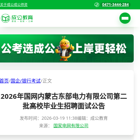
0471-3444-284
关于成公
成公师资
考试公告
首页
职位表
国家公务员考试
报名入口
各省公务员考试
报考指南
首页
/
国企/银行考试
/
正文
缴费确认
事业单位招聘考试
2026年国网内蒙古东部电力有限公司第二
准考证打印
三支一扶考试
批高校毕业生招聘面试公告
考试政策
警察/辅警考试
发布时间：
2026-03-19 11:38
编辑：成公教育
成绩查询
来源：
国家电网有限公司
分数线
教师资格/教师编制