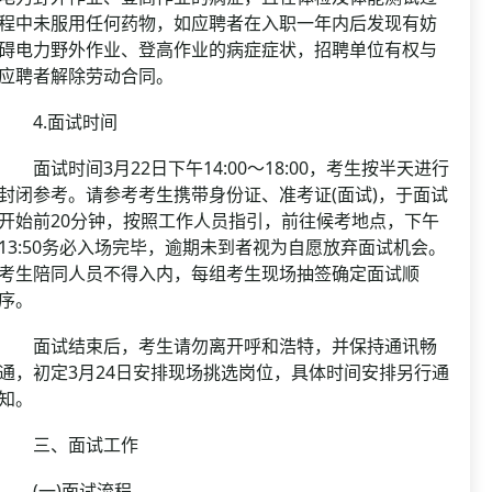
程中未服用任何药物，如应聘者在入职一年内后发现有妨
碍电力野外作业、登高作业的病症症状，招聘单位有权与
应聘者解除劳动合同。
4.面试时间
面试时间3月22日下午14:00～18:00，考生按半天进行
封闭参考。请参考考生携带身份证、准考证(面试)，于面试
开始前20分钟，按照工作人员指引，前往候考地点，下午
13:50务必入场完毕，逾期未到者视为自愿放弃面试机会。
考生陪同人员不得入内，每组考生现场抽签确定面试顺
序。
面试结束后，考生请勿离开呼和浩特，并保持通讯畅
通，初定3月24日安排现场挑选岗位，具体时间安排另行通
知。
三、面试工作
(一)面试流程