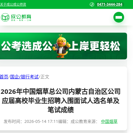
0471-3444-284
关于成公
成公师资
考试公告
首页
职位表
国家公务员考试
报名入口
各省公务员考试
报考指南
首页
/
国企/银行考试
/
正文
缴费确认
事业单位招聘考试
2026年中国烟草总公司内蒙古自治区公司
准考证打印
三支一扶考试
应届高校毕业生招聘入围面试人选名单及
考试政策
笔试成绩
警察/辅警考试
成绩查询
发布时间：
2026-05-14 17:11
编辑：成公教育
来源：
中国烟草
分数线
教师资格/教师编制