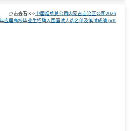
资格复审
国企/银行考试
面试补录
点击查看>>>
中国烟草总公司内蒙古自治区公司2026
历年真题
年应届高校毕业生招聘入围面试人选名单及笔试成绩.pdf
公务员课程