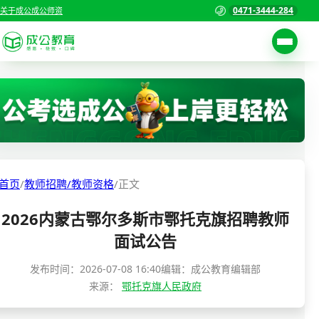
0471-3444-284
关于成公
成公师资
考试公告
首页
职位表
国家公务员考试
报名入口
各省公务员考试
报考指南
首页
/
教师招聘/教师资格
/
正文
缴费确认
事业单位招聘考试
2026内蒙古鄂尔多斯市鄂托克旗招聘教师
准考证打印
三支一扶考试
面试公告
考试政策
警察/辅警考试
发布时间：
2026-07-08 16:40
编辑：成公教育编辑部
成绩查询
来源：
鄂托克旗人民政府
分数线
教师资格/教师编制