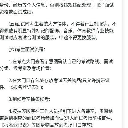
身份、经历等个人信息，否则按违规违纪处理，取消面试
资格或面试成绩。
(五)面试时考生着装大方得体，不得着行业制服等，不
得佩戴有明显特殊标记的配饰。音乐、体育教师专业技能
测试时应着适合测试的服装，中途不得更换服装。
(六)考生面试流程：
1.在考点大门查看示意图确认自己的考试路线、面试
分组、候考室及考场位置;
2.在大门口存包处存放考试无关物品(只允许携带证
件、《报名登记表》);
3.到候考室抽签候考;
4.按抽签顺序在工作人员指引下进入备课室，备课结
束后到相应的面试考场参加面试(进入面试考场前将证件、
《报名登记表》等随身物品放到考场门口存放);