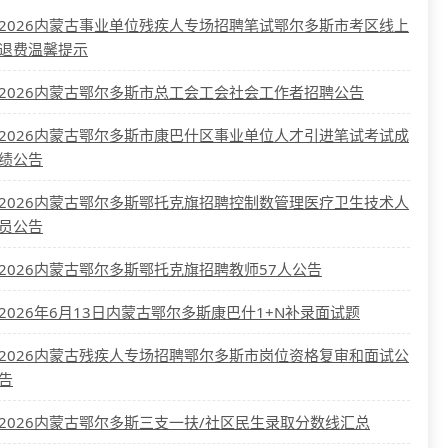
2026内蒙古事业单位残疾人专场招聘笔试鄂尔多斯市考区线上
退费温馨提示
2026内蒙古鄂尔多斯市总工会工会社会工作者招聘公告
2026内蒙古鄂尔多斯市康巴什区事业单位人才引进笔试考试成
绩公告
2026内蒙古鄂尔多斯鄂托克旗招聘控制数管理医疗卫生技术人
员公告
2026内蒙古鄂尔多斯鄂托克旗招聘教师57人公告
2026年6月13日内蒙古鄂尔多斯康巴什1+N补录面试题
2026内蒙古残疾人专场招聘鄂尔多斯市岗位资格复审和面试公
告
2026内蒙古鄂尔多斯三支一扶/社区民生录取分数线汇总