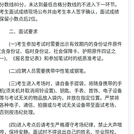
分数线80分，未达到最低合格分数线的不进入下一环节。
考生面试成绩现场公布并由考生本人签字确认，面试成绩
保留小数点后2位。
二、面试要求
(一)考生参加考试时需要出示有效期内的身份证件原件
(含身份证、临时身份证、社会保障卡、护照原件四证之
一)、《报名登记表》和参加笔试时的纸质准考证。
(二)应聘人员需要携带中性笔或钢笔。
(三)考生进入考场时，请自备手提袋，将随身携带的手
机(须关机并取消闹铃设置)、钥匙、手表、首饰、电子设备
等与考试无关的物品放入袋内，并放在指定位置。严禁将
各种电子、通信、拍摄或与考试无关设备带至面试考场，
否则按违纪处理。
(四)进入考点后请考生严格遵守考场纪律，禁止大声喧
哗，保持安静。面试时不得说出自己的姓名、毕业院校、