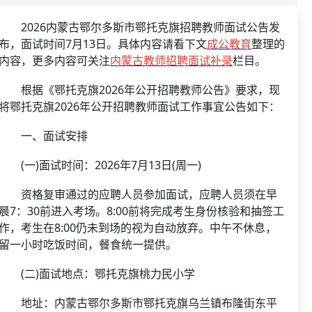
资格复审
国企/银行考试
面试补录
2026内蒙古鄂尔多斯市鄂托克旗招聘教师面试公告发
布，面试时间7月13日。具体内容请看下文
成公教育
整理的
历年真题
内容，更多内容可关注
内蒙古教师招聘面试补录
栏目。
公务员课程
根据《鄂托克旗2026年公开招聘教师公告》要求，现
将鄂托克旗2026年公开招聘教师面试工作事宜公告如下：
一、面试安排
(一)面试时间：2026年7月13日(周一)
资格复审通过的应聘人员参加面试，应聘人员须在早
晨7：30前进入考场。8:00前将完成考生身份核验和抽签工
作，考生在8:00仍未到场的视为自动放弃。中午不休息，
留一小时吃饭时间，餐食统一提供。
(二)面试地点：鄂托克旗桃力民小学
地址：内蒙古鄂尔多斯市鄂托克旗乌兰镇布隆街东平