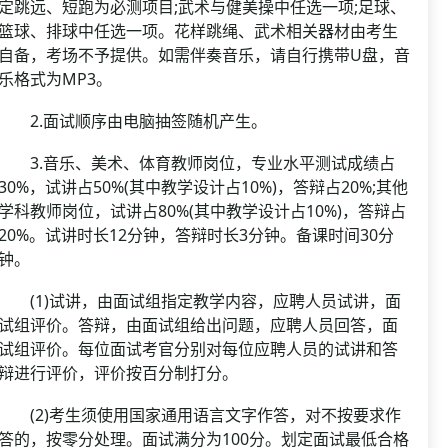
定跳远、短跑为必测项目;武术与健美操中任选一项;足球、
篮球、排球中任选一项。花样跳绳、武术相关器材由考生
自备，考场不予提供。如需伴奏音乐，请自行携带U盘，音
乐格式为MP3。
2.面试顺序由电脑抽签随机产生。
3.音乐、美术、体育教师岗位，专业水平测试成绩占
30%，试讲占50%(其中教学设计占10%)，答辩占20%;其他
学科教师岗位，试讲占80%(其中教学设计占10%)，答辩占
20%。试讲时长12分钟，答辩时长3分钟。备课时间30分
钟。
(1)试讲，由面试组指定教学内容，应聘人员试讲，面
试组评价。答辩，由面试组给出问题，应聘人员回答，面
试组评价。每位面试考官分别对每位应聘人员的试讲和答
辩进行评价，评价按百分制打分。
(2)考生须使用国家通用语言文字作答，对不按要求作
答的，按零分处理。面试满分为100分。划定面试最低合格