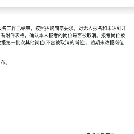
查询
历年真题
数线
次报名工作已结束，按照招聘简章要求，对无人报名和未达到开
查看附件表格，确认本人报考的岗位是否被取消。报考岗位被
真题
申请改报第一批次其他岗位(不含被取消的岗位)。逾期未改报岗位
公布。