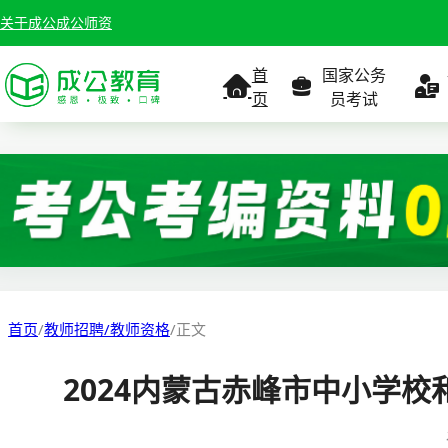
关于成公
成公师资
首
国家公务
页
员考试
考试公告
考试公告
公务员课
考试
职位表
职位表
职
报名入口
报名入口
报名
首页
/
教师招聘/教师资格
/
正文
报考指南
报考指南
报考
2024内蒙古赤峰市中小学
缴费确认
准考证打印
准考
准考证打印
考试政策
考试