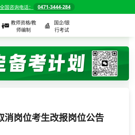
0471-3444-284
全国咨询电话：
教师资格/教
国企/银
师编制
行考试
课程
全国
教师/资格课程
警察/辅警课程
国企/银行课程
北京
河北
山东
被取消岗位考生改报岗位公告
内蒙古