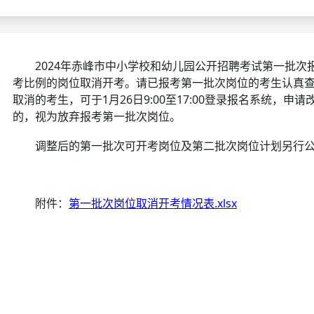
考试政策
成绩查询
成绩
成绩查询
分数线
分
2024年赤峰市中小学校和幼儿园公开招聘考试第一批
考比例的岗位取消开考。请已报考第一批次岗位的考生认真
分数线
历年真题
历年
取消的考生，可于1月26日9:00至17:00登录报名系统，
的，视为放弃报考第一批次岗位。
资格复审
调整后的第一批次可开考岗位及第二批次岗位计划另行
面试补录
历年真题
附件：
第一批次岗位取消开考情况表.xlsx