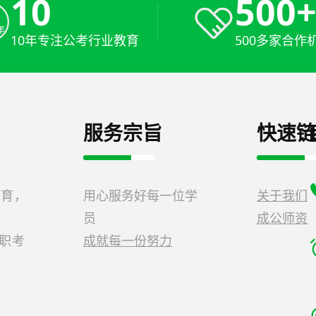
10
500
10年专注公考行业教育
500多家合作
服务宗旨
快速链
教育，
用心服务好每一位学
关于我们
员
成公师资
公职考
成就每一份努力