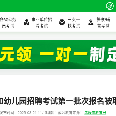
各省公务
事业单位招
三支一
警察/辅
员考试
聘考试
扶考试
警考试
程
公告
全国
考试公告
公务员课程
全国
考试公告
考试公告
事业单位课程
全国
考试公告
全国
全国
三支一扶
位表
北京
职位表
北京
职位表
职位表
北京
职位表
北京
北京
入口
河北
报名入口
河北
报名入口
报名入口
河北
报名入口
河北
河北
指南
山东
考试政策
山东
成绩查询
成绩查询
山东
成绩查询
山东
山东
校和幼儿园招聘考试第一批次报名
证打印
内蒙古
成绩查询
内蒙古
面试补录
面试补录
内蒙古
面试补录
内蒙古
内蒙古
发布时间：
2025-08-21 11:15
编辑：成公教育
来源：
赤峰市教育局
政策
分数线
历年真题
历年真题
历年真题