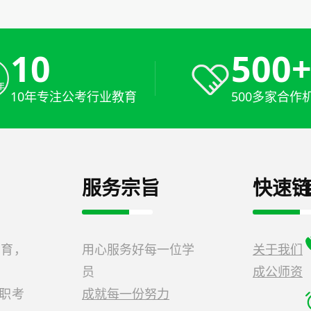
10
500
10年专注公考行业教育
500多家合作
服务宗旨
快速链
教育，
用心服务好每一位学
关于我们
员
成公师资
公职考
成就每一份努力