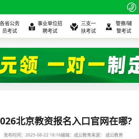
各省公务
事业单位招
三支一
警察/辅
员考试
聘考试
扶考试
警考试
程
公告
全国
考试公告
公务员课程
全国
考试公告
考试公告
事业单位课程
全国
考试公告
全国
全国
三支一扶
位表
北京
职位表
北京
职位表
职位表
北京
职位表
北京
北京
入口
河北
报名入口
河北
报名入口
报名入口
河北
报名入口
河北
河北
指南
山东
考试政策
山东
成绩查询
成绩查询
山东
成绩查询
山东
山东
2026北京教资报名入口官网在哪?
证打印
内蒙古
成绩查询
内蒙古
面试补录
面试补录
内蒙古
面试补录
内蒙古
内蒙古
发布时间：
2025-08-22 18:16
编辑：成公教育
来源：
成公教育
政策
分数线
历年真题
历年真题
历年真题