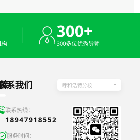
+
300+
机构
300多位优秀导师
接
联系我们
呼和浩特分校
联系热线：
18947918552
服务时间：