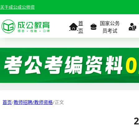
关于成公
成公师资
首
国家公务
页
员考试
考试公告
考试公告
公务员课
考试
职位表
职位表
职
报名入口
报名入口
报名
首页
/
教师招聘/教师资格
/
正文
报考指南
报考指南
报考
缴费确认
准考证打印
准考
准考证打印
考试政策
考试