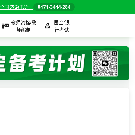
0471-3444-284
全国咨询电话：
教师资格/教
国企/银
师编制
行考试
课程
全国
教师/资格课程
警察/辅警课程
国企/银行课程
北京
河北
山东
内蒙古