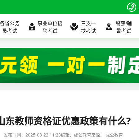
各省公务
事业单位招
三支一
警察/辅
员考试
聘考试
扶考试
警考试
程
公告
全国
考试公告
公务员课程
全国
考试公告
考试公告
事业单位课程
全国
考试公告
全国
全国
三支一扶
位表
北京
职位表
北京
职位表
职位表
北京
职位表
北京
北京
入口
河北
报名入口
河北
报名入口
报名入口
河北
报名入口
河北
河北
指南
山东
考试政策
山东
成绩查询
成绩查询
山东
成绩查询
山东
山东
山东教师资格证优惠政策有什么?
证打印
内蒙古
成绩查询
内蒙古
面试补录
面试补录
内蒙古
面试补录
内蒙古
内蒙古
发布时间：
2025-08-23 11:23
编辑：成公教育
来源：
成公教育
政策
分数线
历年真题
历年真题
历年真题