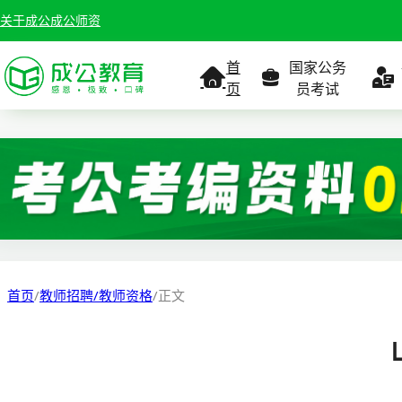
关于成公
成公师资
首
国家公务
页
员考试
考试公告
考试公告
公务员课
考试
职位表
职位表
职
报名入口
报名入口
报名
首页
/
教师招聘/教师资格
/
正文
报考指南
报考指南
报考
缴费确认
准考证打印
准考
准考证打印
考试政策
考试