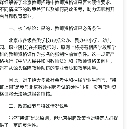
资格复审
详细解答了北京教师招聘中教师资格证是否为硬性要求、
国企/银行考试
不同情况下的政策差异以及如何高效备考，助力您顺利开
面试补录
启首都教育事业。
历年真题
一、核心结论：是的，教师资格证是必备条件
公务员课程
北京市各级各类学校(包括公办、民办中小学、幼儿
园、职业院校)在招聘教师时，原则上将持有相应学段和学
科的教师资格证作为报名的强制性前置条件。这一规定严
格执行《中华人民共和国教师法》和《教师资格条例》，
旨在从源头保障教师队伍的专业素质和教学质量。
因此，对于绝大多数社会考生和往届毕业生而言，“持
证上岗”是参与北京教师招聘考试的硬性门槛，没有教师资
格证将无法通过报名审核。
二、政策细节与特殊情况说明
虽然“持证”是总原则，但北京招聘政策也对特定人群提
供了一定的灵活性。