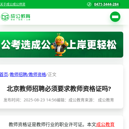
0471-3444-284
关于成公
成公师资
考试公告
首页
职位表
国家公务员考试
报名入口
各省公务员考试
报考指南
首页
/
教师招聘/教师资格
/
正文
缴费确认
事业单位招聘考试
北京教师招聘必须要求教师资格证吗?
准考证打印
三支一扶考试
考试政策
发布时间：
2025-08-23 14:56
编辑：成公教育
来源：
成公教育
警察/辅警考试
成绩查询
分数线
教师资格/教师编制
教师资格证是教师行业的职业许可证。本文
成公教育