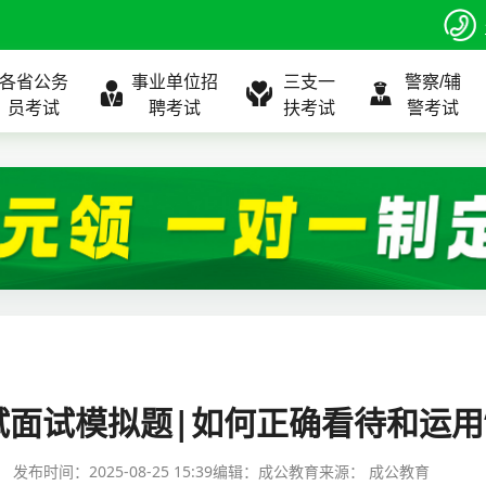
各省公务
事业单位招
三支一
警察/辅
员考试
聘考试
扶考试
警考试
程
公告
全国
考试公告
公务员课程
全国
考试公告
考试公告
事业单位课程
全国
考试公告
全国
全国
三支一扶
位表
北京
职位表
北京
职位表
职位表
北京
职位表
北京
北京
入口
河北
报名入口
河北
报名入口
报名入口
河北
报名入口
河北
河北
指南
山东
考试政策
山东
成绩查询
成绩查询
山东
成绩查询
山东
山东
面试模拟题|如何正确看待和运用“
证打印
内蒙古
成绩查询
内蒙古
面试补录
面试补录
内蒙古
面试补录
内蒙古
内蒙古
发布时间：
2025-08-25 15:39
编辑：成公教育
来源：
成公教育
政策
分数线
历年真题
历年真题
历年真题