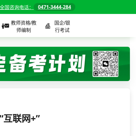
0471-3444-284
全国咨询电话：
教师资格/教
国企/银
师编制
行考试
课程
全国
教师/资格课程
警察/辅警课程
国企/银行课程
北京
河北
山东
互联网+”
内蒙古