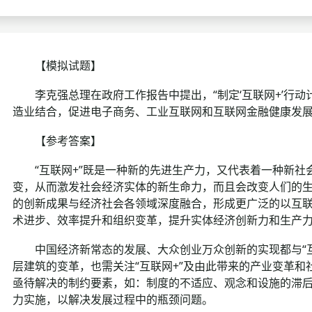
考试政策
成绩查询
成绩
成绩查询
分数线
分
【模拟试题】
分数线
历年真题
历年
李克强总理在政府工作报告中提出，“制定‘互联网+’行动
造业结合，促进电子商务、工业互联网和互联网金融健康发展，
资格复审
【参考答案】
面试补录
“互联网+”既是一种新的先进生产力，又代表着一种新社
变，从而激发社会经济实体的新生命力，而且会改变人们的生
历年真题
的创新成果与经济社会各领域深度融合，形成更广泛的以互
术进步、效率提升和组织变革，提升实体经济创新力和生产
中国经济新常态的发展、大众创业万众创新的实现都与“互
层建筑的变革，也需关注“互联网+”及由此带来的产业变革和
亟待解决的制约要素，如：制度的不适应、观念和设施的滞
力实施，以解决发展过程中的瓶颈问题。