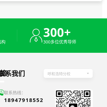
+
300+
机构
300多位优秀导师
接
联系我们
呼和浩特分校
联系热线：
18947918552