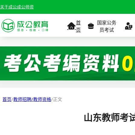
关于成公
成公师资
首
国家公务
页
员考试
考试公告
考试公告
公务员课
考试
职位表
职位表
职
报名入口
报名入口
报名
首页
/
教师招聘/教师资格
/
正文
报考指南
报考指南
报考
山东教师考试
缴费确认
准考证打印
准考
准考证打印
考试政策
考试