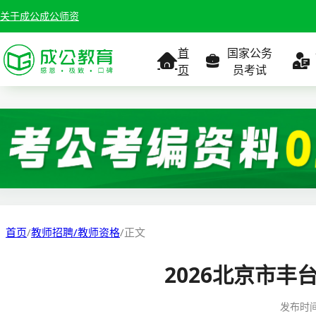
关于成公
成公师资
首
国家公务
页
员考试
考试公告
考试公告
公务员课
考试
职位表
职位表
职
报名入口
报名入口
报名
首页
/
教师招聘/教师资格
/
正文
报考指南
报考指南
报考
2026北京市
缴费确认
准考证打印
准考
发布时
准考证打印
考试政策
考试