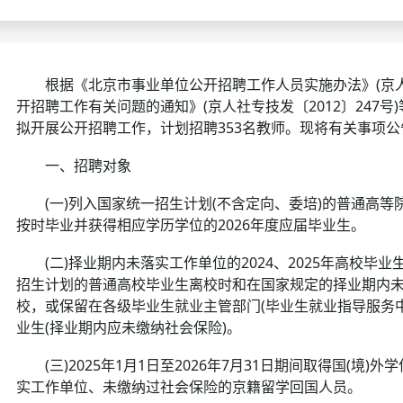
考试政策
成绩查询
成绩
成绩查询
分数线
分
根据《北京市事业单位公开招聘工作人员实施办法》(京人社专
开招聘工作有关问题的通知》(京人社专技发〔2012〕247
分数线
历年真题
历年
拟开展公开招聘工作，计划招聘353名教师。现将有关事项公
资格复审
一、招聘对象
面试补录
(一)列入国家统一招生计划(不含定向、委培)的普通高等
按时毕业并获得相应学历学位的2026年度应届毕业生。
历年真题
(二)择业期内未落实工作单位的2024、2025年高校毕
招生计划的普通高校毕业生离校时和在国家规定的择业期内
校，或保留在各级毕业生就业主管部门(毕业生就业指导服务
业生(择业期内应未缴纳社会保险)。
(三)2025年1月1日至2026年7月31日期间取得国(境
实工作单位、未缴纳过社会保险的京籍留学回国人员。