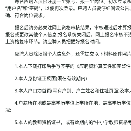
每名应聘人员限注册一个账号、报一个岗位。初次登录系
“用户名”和“密码”，以便再次登录。应聘人员要仔细阅读公
确、符合岗位要求。
报名后请务必关注网上资格审核结果，审核通过后才算报名成功
报名或更改其他个人信息;报名系统关闭后，网上报名审核不
上资格复审环节。请应聘人员把握好报名时间。
应聘人员除填报个人信息外，还需提交以下材料原件照
1.本人下载打印后手写签字的《应聘资料真实性和完整性承诺
2.本人身份证正反面(须在有效期内)
3.本人户口簿首页(写有户别、户主姓名和住址页面)及本人
4.户籍所在地或最高学历学位上学所在地，最高学历学位
况;
5.本人的教师资格证书，或有效期内的“中小学教师资格考