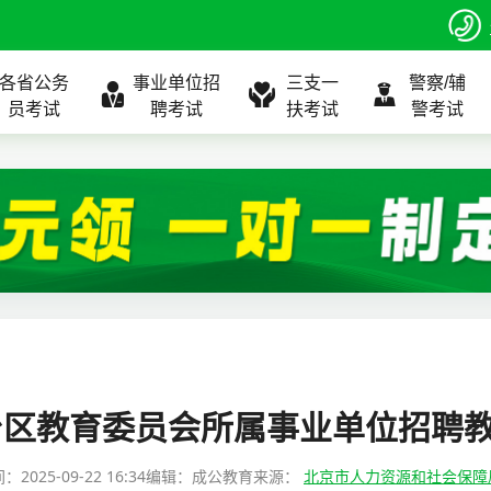
各省公务
事业单位招
三支一
警察/辅
员考试
聘考试
扶考试
警考试
程
公告
全国
考试公告
公务员课程
全国
考试公告
考试公告
事业单位课程
全国
考试公告
全国
全国
三支一扶
位表
北京
职位表
北京
职位表
职位表
北京
职位表
北京
北京
入口
河北
报名入口
河北
报名入口
报名入口
河北
报名入口
河北
河北
指南
山东
考试政策
山东
成绩查询
成绩查询
山东
成绩查询
山东
山东
丰台区教育委员会所属事业单位招聘教
证打印
内蒙古
成绩查询
内蒙古
面试补录
面试补录
内蒙古
面试补录
内蒙古
内蒙古
间：
2025-09-22 16:34
编辑：成公教育
来源：
北京市人力资源和社会保障
政策
分数线
历年真题
历年真题
历年真题