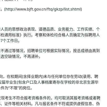
bjft.gov.cn/ftq/gkzp/list.shtml)
人员的思想政治表现、道德品质、业务能力、工作实绩、个
体检通用标准》执行。考察和体检均合格人员确定为拟聘用人
7个工作日。
不通过等情况，招聘单位可根据实际情况，按总成绩由高到
人选空缺情况，不再递补。
，在校期间(含择业期内)未与任何单位存在劳动(录用、聘
应届毕业生(包含户口及人事档案寄存在学校的非北京生源毕
件为“不限”的岗位。
现考生不符合报考资格条件的，均可取消其报考资格或者聘
书、证件等相关材料。凡与报名条件不符或提供虚假信息、伪