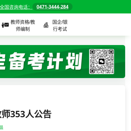
0471-3444-284
全国咨询电话：
教师资格/教
国企/银
师编制
行考试
课程
全国
教师/资格课程
警察/辅警课程
国企/银行课程
北京
河北
山东
师353人公告
内蒙古
局