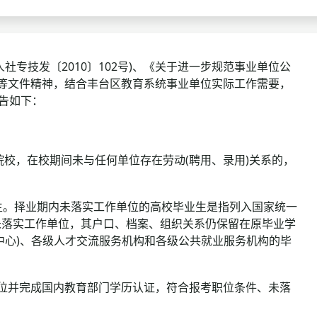
查询
历年真题
数线
技发〔2010〕102号)、《关于进一步规范事业单位公
号)等文件精神，结合丰台区教育系统事业单位实际工作需要，
真题
告如下：
院校，在校期间未与任何单位存在劳动(聘用、录用)关系的，
业生。择业期内未落实工作单位的高校毕业生是指列入国家统一
未落实工作单位，其户口、档案、组织关系仍保留在原毕业学
中心)、各级人才交流服务机构和各级公共就业服务机构的毕
)外学位并完成国内教育部门学历认证，符合报考职位条件、未落