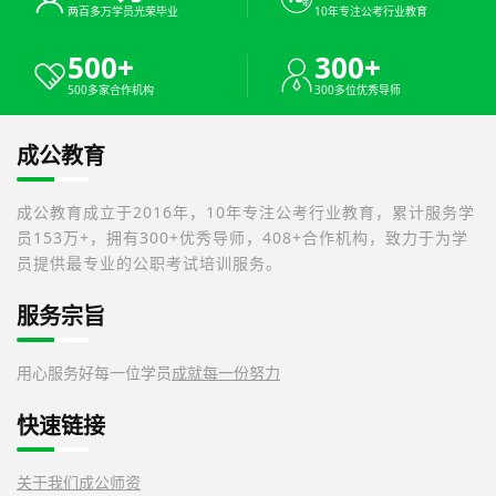
两百多万学员光荣毕业
10年专注公考行业教育
500+
300+
500多家合作机构
300多位优秀导师
成公教育
成公教育成立于2016年，10年专注公考行业教育，累计服务学
员153万+，拥有300+优秀导师，408+合作机构，致力于为学
员提供最专业的公职考试培训服务。
服务宗旨
用心服务好每一位学员
成就每一份努力
快速链接
关于我们
成公师资