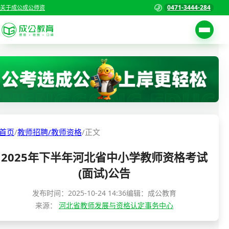
0471-3444-284
关于成公
成公师资
考试公告
首页
职位表
国家公务员考试
报名入口
各省公务员考试
报考指南
首页
/
教师招聘/教师资格
/
正文
缴费确认
事业单位招聘考试
2025年下半年河北省中小学教师资格考试
准考证打印
三支一扶考试
(面试)公告
考试政策
警察/辅警考试
发布时间：
2025-10-24 14:36
编辑：成公教育
成绩查询
来源：
河北省教师发展与资格认定事务中心
分数线
教师资格/教师编制