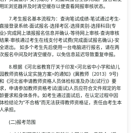
用IE浏览器并及时清空缓存以便查看网报审核状态。
7.考生报名基本流程为：查询笔试成绩-笔试通过考生-
直接登录系统-面试报名-选择考区-选择类别-选择科目(专
业)-完成网上填报报名信息并确认-等待网上审核-查询审核
结果-审核通过考生在线支付考试费(完成面试报名确认)-安
全退出。 如多个考生先后使用一台电脑进行报名，请在两
次报名中间及时清空缓存，以免信息延迟导致重复申报。
8.根据《河北省教育厅关于印发<河北省中小学和幼儿
园教师资格认定实施方案>的通知》(冀教师〔2013〕9号)
和《河北省申请教师资格人员体检标准及办法(试行)》要
求，申请参加教师资格考试(面试)人员应符合文件规定的年
龄要求和身体条件。如考生通过面试后，在认定过程中因
体检结论为“不合格”而无法获得教师资格证，责任由考生本
人承担。
(二)报考范围