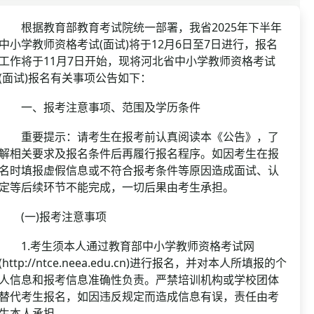
资格复审
国企/银行考试
面试补录
根据教育部教育考试院统一部署，我省2025年下半年
中小学教师资格考试(面试)将于12月6日至7日进行，报名
历年真题
工作将于11月7日开始，现将河北省中小学教师资格考试
公务员课程
(面试)报名有关事项公告如下：
一、报考注意事项、范围及学历条件
重要提示：请考生在报考前认真阅读本《公告》，了
解相关要求及报名条件后再履行报名程序。如因考生在报
名时填报虚假信息或不符合报考条件等原因造成面试、认
定等后续环节不能完成，一切后果由考生承担。
(一)报考注意事项
1.考生须本人通过教育部中小学教师资格考试网
(http://ntce.neea.edu.cn)进行报名，并对本人所填报的个
人信息和报考信息准确性负责。严禁培训机构或学校团体
替代考生报名，如因违反规定而造成信息有误，责任由考
生本人承担。