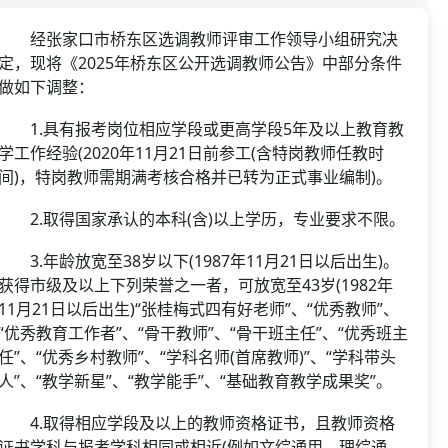
资格复审
国企/银行考试
面试补录
经张家口市桥东区选调教师评审工作领导小组研究决
定，现将《2025年桥东区公开选调教师公告》中部分条件
历年真题
做如下调整：
公务员课程
1.具有报考岗位相应学段或更高学段5年及以上教育教
学工作经验(2020年11月21日前参工(含特岗教师任教时
间)，特岗教师需期满考核合格并已转为正式事业编制)。
2.取得国家承认的本科(含)以上学历，专业要求不限。
3.年龄放宽至38岁以下(1987年11月21日以后出生)。
获得市级及以上下列荣誉之一者，可放宽至43岁(1982年
11月21日以后出生)“张桂梅式四有好老师”、“优秀教师”、
“优秀教育工作者”、“骨干教师”、“骨干班主任”、“优秀班主
任”、“优秀乡村教师”、“学科名师(首席教师)”、“学科带头
人”、“教学新星”、“教学能手”、“基础教育教学成果奖”。
4.取得相应学段及以上的教师资格证书，且教师资格
证书学科与报考学科相同或相近(例如文综通用、理综通