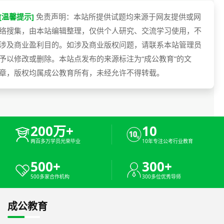
[温馨提示]
免责声明：本站所提供试题均来源于网友提供或网
络搜集，由本站编辑整理，仅供个人研究、交流学习使用，不
涉及商业盈利目的。如涉及商业版权问题，请联系本站管理员
予以修改或删除。本站点发布的来源标注为“成公教育”的文
章，版权均属成公教育所有，未经允许不得转载。
200万+
10
两百多万学员光荣毕业
10年专注公考行业教育
500+
300+
500多家合作机构
300多位优秀导师
成公教育