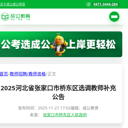
0471-3444-284
关于成公
成公师资
考试公告
首页
职位表
国家公务员考试
报名入口
各省公务员考试
报考指南
首页
/
教师招聘/教师资格
/
正文
缴费确认
事业单位招聘考试
2025河北省张家口市桥东区选调教师补充
准考证打印
三支一扶考试
公告
考试政策
警察/辅警考试
发布时间：
2025-11-27 17:02
编辑：成公教育
成绩查询
来源：
张家口市桥东区人民政府
分数线
教师资格/教师编制