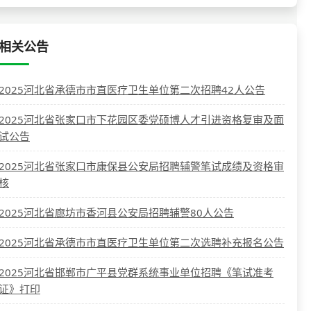
相关公告
2025河北省承德市市直医疗卫生单位第二次招聘42人公告
2025河北省张家口市下花园区委党硕博人才引进资格复审及面
试公告
2025河北省张家口市康保县公安局招聘辅警笔试成绩及资格审
核
2025河北省廊坊市香河县公安局招聘辅警80人公告
2025河北省承德市市直医疗卫生单位第二次选聘补充报名公告
2025河北省邯郸市广平县党群系统事业单位招聘《笔试准考
证》打印