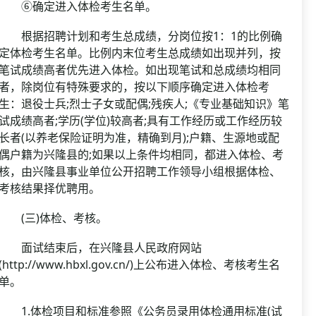
⑥确定进入体检考生名单。
根据招聘计划和考生总成绩，分岗位按1：1的比例确
定体检考生名单。比例内末位考生总成绩如出现并列，按
笔试成绩高者优先进入体检。如出现笔试和总成绩均相同
者，除岗位有特殊要求的，按以下顺序确定进入体检考
生：退役士兵;烈士子女或配偶;残疾人;《专业基础知识》笔
试成绩高者;学历(学位)较高者;具有工作经历或工作经历较
长者(以养老保险证明为准，精确到月);户籍、生源地或配
偶户籍为兴隆县的;如果以上条件均相同，都进入体检、考
核，由兴隆县事业单位公开招聘工作领导小组根据体检、
考核结果择优聘用。
(三)体检、考核。
面试结束后，在兴隆县人民政府网站
(http://www.hbxl.gov.cn/)上公布进入体检、考核考生名
单。
1.体检项目和标准参照《公务员录用体检通用标准(试