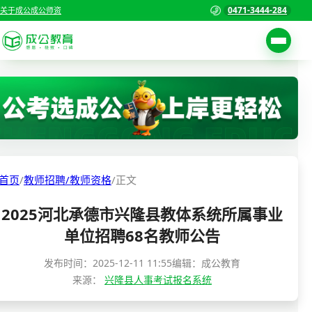
0471-3444-284
关于成公
成公师资
考试公告
首页
职位表
国家公务员考试
报名入口
各省公务员考试
报考指南
首页
/
教师招聘/教师资格
/
正文
缴费确认
事业单位招聘考试
2025河北承德市兴隆县教体系统所属事业
准考证打印
三支一扶考试
单位招聘68名教师公告
考试政策
警察/辅警考试
发布时间：
2025-12-11 11:55
编辑：成公教育
成绩查询
来源：
兴隆县人事考试报名系统
分数线
教师资格/教师编制