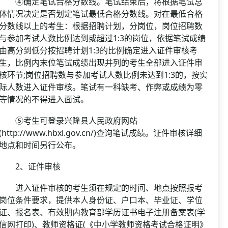
④确定笔试合格分数线。笔试结束后，将根据笔试总
体情况决定是否划定笔试最低合格分数线。对在最低合格
分数线以上的考生：根据招聘计划，分岗位，岗位招聘数
与参加考试人数比例达到或超过1:3的岗位，依据笔试成绩
由高分到低分按招聘计划1:3的比例确定进入证件审核考
生，比例内末位笔试成绩出现并列的考生全部进入证件审
核环节;岗位招聘数与参加考试人数比例未达到1:3的，按实
际人数进入证件审核。笔试有一科缺考、作弊或成绩为零
等情况的不得进入面试。
⑤考生可登录兴隆县人民政府网站
(http://www.hbxl.gov.cn/)查询笔试成绩。证件审核详细
地点和时间另行公布。
2、证件审核
进入证件审核的考生须在规定的时间、地点按照报考
岗位条件要求，提供本人身份证、户口本、毕业证、学位
证、报名表、有效期内教育部学历证书电子注册备案表(学
信网打印)、教师资格证(《中小学教师资格考试合格证明》