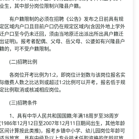
业生，其中部分岗位限制兴隆县户籍。
有户籍限制的必须在招聘《公告》发布之日前具有规
定区域内户口且目前户口仍在规定区域内(含因外地上学外
迁户口至今仍未迁回，须由当地原迁出派出所出具户籍迁
出证明)。报考者配偶、父母、岳父母、公婆如有兴隆县户
籍的，可不受户籍限制。
(二)招聘比例
各岗位开考比例为1:2，即岗位计划数与该岗位报名实
际缴费人数之比达到或超过1:2比例可以开考，报名低于规
定比例取消或核减相应岗位。
(三)招聘条件
1、具有中华人民共和国国籍;年满18周岁至38周岁
(1986年12月12日至2007年12月11日期间出生，其他年龄
区间计算按此类推)，报考乡镇中小学、幼儿园岗位年龄可
适当放宽，具有中级及以上专业技术任职资格的年龄可放