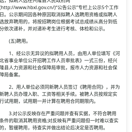
选，拟聘人选在兴隆县人民政府网
(http://www.hbxl.gov.cn/)“公告公示”专栏上公示5个工作
日。公示期间因各种原因取消拟聘人选聘用资格或拟聘人
选放弃聘用的，将按招聘岗位根据考试总成绩从高分到低
分依次递补，并对递补考生进行考核、体检和公示。
(五)聘用。
1、经公示无异议的拟聘用人员，由用人单位填写《河
北省事业单位公开招聘工作人员审批表》一式三份，经兴
隆县人力资源和社会保障局审批，报市人力资源和社会保
障局备案。
2、用人单位必须同新聘人员签订《聘用合同》，并为
新聘人员办理入职、工资等相关手续。被聘人员按规定实
行试用期，试用期一并计算在聘用合同期限内。
3.对公示反映存在严重问题并查有实据，不符合聘用
条件的取消其聘用资格;对反映有严重问题但一时难以查实
的，暂缓聘用，待查实并做出结论后决定是否聘用。