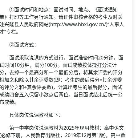
①面试时间和地点：面试时间、地点、《面试通知
单》打印等工作另行通知。请证件审核合格的考生及时关
注兴隆县人民政府网站(http://www.hbxl.gov.cn/)“人事人
才”专栏。
②面试方式：
面试采取说课的方式进行，面试准备时间20分钟，面
试时间10分钟，满分100分。面试成绩按体操打分法计
分，去掉一个最高分和一个最低分后，将其余评委的评分
相加之和除以其余评委数(即：考生的最后得分=其余评委
的评分之和÷其余评委数)，计算出考生的最后得分，面试
成绩四舍五入保留小数点后两位。当日面试结束后统一公
布成绩。
具体岗位说课教材如下：
第一中学岗位说课教材为2025年现用教材：高中语文
(必修下册，人民教育出版社，2019年12月第1版)，高中数