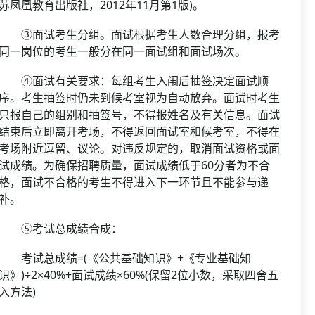
苏凤凰教育出版社，2012年11月第1版)。
③面试考生分组。面试根据考生人数合理分组，报考
同一岗位的考生一般分在同一面试组和面试场次。
④面试有关要求：每组考生入闱后抽签决定面试顺
序。考生抽签时仍未到候考室视为自动放弃。面试时考生
只报自己的组别和抽签号，不得报姓名及有关信息。面试
结束后立即离开考场，不得返回面试室和候考室，不得在
考场附近逗留、议论。对违反规定的，取消面试资格或面
试成绩。为确保招聘质量，面试成绩低于60分者为不合
格，面试不合格的考生不得进入下一环节且不能参与递
补。
⑤考试总成绩合成：
考试总成绩=(《公共基础知识》+《专业基础知
识》)÷2×40%+面试成绩×60%(保留2位小数，采取四舍五
入方法)