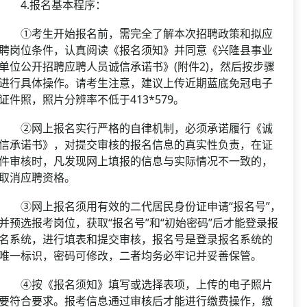
4.报名基本程序：
①考生开始报名前，需完全了解本次招聘政策和拟应
聘岗位条件，认真阅读《报名须知》并同意《兴隆县事业
单位公开招聘应聘人员诚信承诺书》(附件2)，然后按步骤
进行具体操作。请考生注意，建议上传近期蓝底免冠电子
证件照，照片分辨率不低于413*579。
②网上报名实行严格的自律机制，必须承诺履行《诚
信承诺书》，对提交审核的报名信息的真实性负责，在证
件审核时，凡发现网上填报的信息与实际情况不一致的，
取消应聘资格。
③网上报名须用有效的二代居民身份证申请“报名号”，
并预选报考岗位，获取“报名号”和“初始密码”后才能登录报
名系统，进行填表和提交审核，报名号是登录报名系统的
唯一标识，密码可修改，二者均务必牢记并妥善保管。
④按《报名须知》填写或选择表项，上传的电子照片
要符合要求。报考信息通过审核后才能进行缴费操作，缴