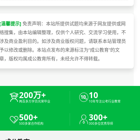
[温馨提示]
免责声明：本站所提供试题均来源于网友提供或网
络搜集，由本站编辑整理，仅供个人研究、交流学习使用，不
涉及商业盈利目的。如涉及商业版权问题，请联系本站管理员
予以修改或删除。本站点发布的来源标注为“成公教育”的文
章，版权均属成公教育所有，未经允许不得转载。
200万+
10
两百多万学员光荣毕业
10年专注公考行业教育
500+
300+
500多家合作机构
300多位优秀导师