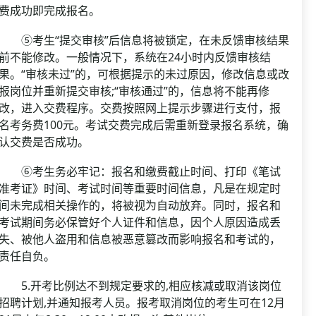
费成功即完成报名。
⑤考生“提交审核”后信息将被锁定，在未反馈审核结果
前不能修改。一般情况下，系统在24小时内反馈审核结
果。“审核未过”的，可根据提示的未过原因，修改信息或改
报岗位并重新提交审核;“审核通过”的，信息将不能再修
改，进入交费程序。交费按照网上提示步骤进行支付，报
名考务费100元。考试交费完成后需重新登录报名系统，确
认交费是否成功。
⑥考生务必牢记：报名和缴费截止时间、打印《笔试
准考证》时间、考试时间等重要时间信息，凡是在规定时
间未完成相关操作的，将被视为自动放弃。同时，报名和
考试期间务必保管好个人证件和信息，因个人原因造成丢
失、被他人盗用和信息被恶意篡改而影响报名和考试的，
责任自负。
5.开考比例达不到规定要求的,相应核减或取消该岗位
招聘计划,并通知报考人员。报考取消岗位的考生可在12月