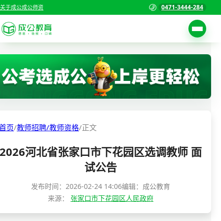
0471-3444-284
关于成公
成公师资
考试公告
首页
职位表
国家公务员考试
报名入口
各省公务员考试
报考指南
首页
/
教师招聘/教师资格
/
正文
缴费确认
事业单位招聘考试
2026河北省张家口市下花园区选调教师 面
准考证打印
三支一扶考试
试公告
考试政策
警察/辅警考试
发布时间：
2026-02-24 14:06
编辑：成公教育
成绩查询
来源：
张家口市下花园区人民政府
分数线
教师资格/教师编制