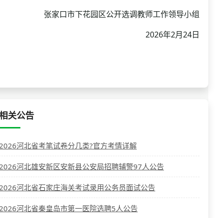
张家口市下花园区公开选调教师工作领导小组
2026年2月24日
相关公告
2026河北省考笔试卷分几类?官方考情详解
2026河北雄安新区安新县公安局招聘辅警97人公告
2026河北省石家庄海关考试录用公务员面试公告
2026河北省秦皇岛市第一医院选聘5人公告