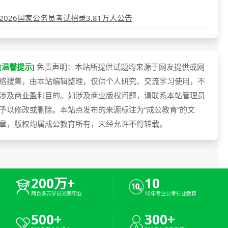
2026国家公务员考试招录3.81万人公告
[温馨提示]
免责声明：本站所提供试题均来源于网友提供或网
络搜集，由本站编辑整理，仅供个人研究、交流学习使用，不
涉及商业盈利目的。如涉及商业版权问题，请联系本站管理员
予以修改或删除。本站点发布的来源标注为“成公教育”的文
章，版权均属成公教育所有，未经允许不得转载。
200万+
10
两百多万学员光荣毕业
10年专注公考行业教育
500+
300+