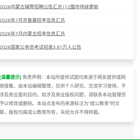
2026内蒙古辅警招聘公告汇总|12盟市持续更新
2026年7月京鲁冀招考信息汇总
2026年7月内蒙古招考信息汇总
2026国家公务员考试招录3.81万人公告
[温馨提示]
免责声明：本站所提供试题均来源于网友提供或网
络搜集，由本站编辑整理，仅供个人研究、交流学习使用，不
涉及商业盈利目的。如涉及商业版权问题，请联系本站管理员
予以修改或删除。本站点发布的来源标注为“成公教育”的文
章，版权均属成公教育所有，未经允许不得转载。