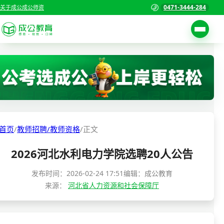
0471-3444-284
关于成公
成公师资
考试公告
首页
职位表
国家公务员考试
报名入口
各省公务员考试
报考指南
首页
/
教师招聘/教师资格
/
正文
缴费确认
事业单位招聘考试
2026河北水利电力学院选聘20人公告
准考证打印
三支一扶考试
考试政策
发布时间：
2026-02-24 17:51
编辑：成公教育
来源：
河北省人力资源和社会保障厅
警察/辅警考试
成绩查询
分数线
教师资格/教师编制