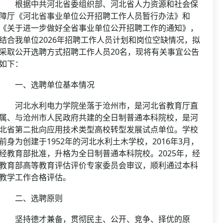
资格复审
根据中共河北省委组织部、河北省人力资源和社会保
国企/银行考试
障厅《河北省事业单位公开招聘工作人员暂行办法》和
面试补录
《关于进一步做好全省事业单位公开招聘工作的通知》，
历年真题
结合我单位2026年招聘工作人员计划和岗位空缺情况，拟
公务员课程
采取公开选聘方式招聘工作人员20名，现将有关事宜公告
如下：
一、选聘单位基本情况
河北水利电力学院坐落于沧州市，是河北省教育厅直
属、与沧州市人民政府共建的全日制普通本科院校，是河
北省第二批向应用技术类型高校转型发展试点单位。学校
前身为创建于1952年的河北水利土木学校，2016年3月，
经教育部批准，升格为全日制普通本科院校。2025年，经
教育部高等教育评估评价专家委员会审议，顺利通过本科
教学工作合格评估。
二、选聘原则
坚持德才兼备，贯彻民主、公开、竞争、择优的原