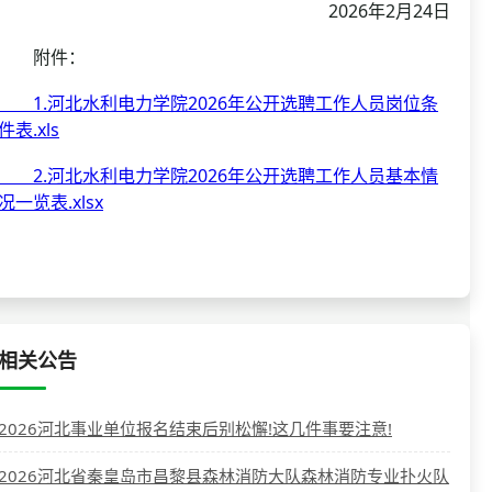
2026年2月24日
附件：
1.河北水利电力学院2026年公开选聘工作人员岗位条
件表.xls
2.河北水利电力学院2026年公开选聘工作人员基本情
况一览表.xlsx
相关公告
2026河北事业单位报名结束后别松懈!这几件事要注意!
2026河北省秦皇岛市昌黎县森林消防大队森林消防专业扑火队