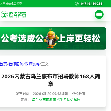
0471-3444-284
关于成公
成公师资
考试公告
首页
职位表
国家公务员考试
报名入口
各省公务员考试
报考指南
首页
/
教师招聘/教师资格
/
正文
缴费确认
事业单位招聘考试
2026内蒙古乌兰察布市招聘教师168人简
准考证打印
三支一扶考试
章
考试政策
警察/辅警考试
发布时间：
2026-05-20 09:48
编辑：成公教育
成绩查询
来源：
乌兰察布市教育招生考试信息网
分数线
教师资格/教师编制