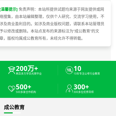
[温馨提示]
免责声明：本站所提供试题均来源于网友提供或网
络搜集，由本站编辑整理，仅供个人研究、交流学习使用，不
涉及商业盈利目的。如涉及商业版权问题，请联系本站管理员
予以修改或删除。本站点发布的来源标注为“成公教育”的文
章，版权均属成公教育所有，未经允许不得转载。
200万+
10
两百多万学员光荣毕业
10年专注公考行业教育
500+
300+
500多家合作机构
300多位优秀导师
成公教育