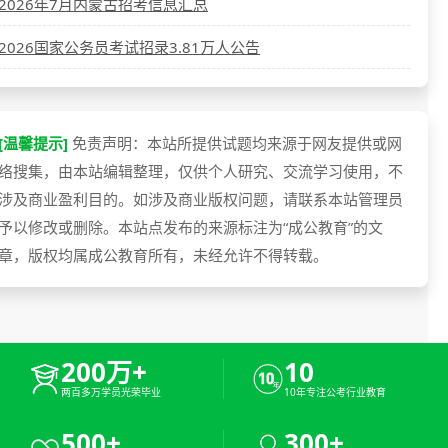
2026年7月内蒙古招考信息汇总
2026国家公务员考试招录3.81万人公告
[温馨提示]
免责声明：本站所提供试题均来源于网友提供或网
络搜集，由本站编辑整理，仅供个人研究、交流学习使用，不
涉及商业盈利目的。如涉及商业版权问题，请联系本站管理员
予以修改或删除。本站点发布的来源标注为“成公教育”的文
章，版权均属成公教育所有，未经允许不得转载。
200万+
10
两百多万学员光荣毕业
10年专注公考行业教育
500+
300+