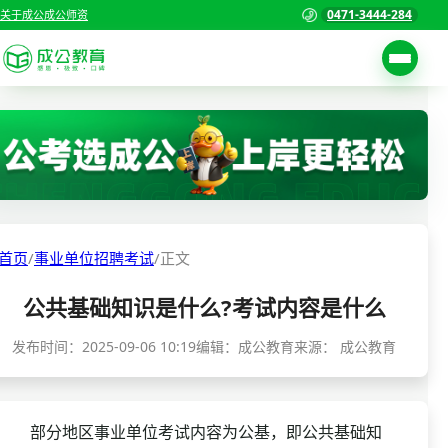
0471-3444-284
关于成公
成公师资
考试公告
首页
职位表
国家公务员考试
报名入口
各省公务员考试
报考指南
首页
/
事业单位招聘考试
/
正文
缴费确认
事业单位招聘考试
公共基础知识是什么?考试内容是什么
准考证打印
三支一扶考试
考试政策
发布时间：
2025-09-06 10:19
编辑：成公教育
来源：
成公教育
警察/辅警考试
成绩查询
分数线
教师资格/教师编制
部分地区事业单位考试内容为公基，即公共基础知