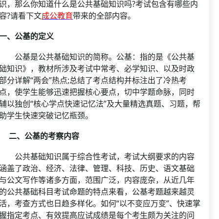
资格复审
识，那么你知道什么是公共基础知识吗?考试包含有哪些内
国企/银行考试
容?请看下文
成公教育
带来的全部内容。
面试补录
历年真题
一、公基的定义
公务员课程
公基是公共基础知识的简称。公基：指的是《公共基
础知识》，教材所涉及考试中常考、必学知识、以及时政
部分详解“两会”热点;总结了考点结构并标注出了冷热考
点，使学生能够迅速把握核心要点，切中学题命脉，同时
辅以独创“核心学点快速记忆法”及大量精选真题、习题，帮
助学生快速突破记忆瓶颈。
二、公基的考察内容
公共基础知识属于综合性考试，考试大纲要求的内容
涵盖了政治、经济、法律、管理、科技、历史、语文基础
与公文写作等诸多方面，范围广泛，内容庞杂，从近几年
的公共基础科目考试命题的特点来看，公基考题越来越灵
活，考查方式也日趋多样化。如何“以不变应万变”、快速掌
握指定考点、有效提高应试成绩是每个考生颇为关注的问