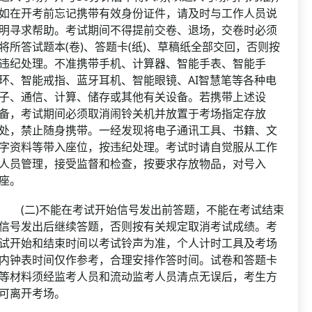
如在开考前忘记携带有效身份证件，请及时与工作人员说
明寻求帮助。考试期间不得提前交卷、退场，交卷时必须
将所答试题本(卷)、答题卡(纸)、草稿纸全部交回，否则按
违纪处理。不准携带手机、计算器、智能手表、智能手
环、智能戒指、蓝牙耳机、智能眼镜、AI智慧笔等各种电
子、通信、计算、储存或其他有关设备。若携带上述设
备，考试期间必须取消闹铃关机并放置于考场指定存放
处，禁止随身携带。一经发现将电子通讯工具、书籍、文
字资料等带入座位，按违纪处理。考试时请自觉服从工作
人员管理，接受监督和检查，按要求存放物品，对号入
座。
(二)不能在考试开始信号发出前答题，不能在考试结束
信号发出后继续答题，否则按有关规定取消考试成绩。考
试开始和结束时间以考试铃声为准，个人计时工具及考场
内钟表时间仅作参考，合理安排作答时间。试卷和答题卡
等材料须经监考人员和流动监考人员清点无误后，考生方
可离开考场。