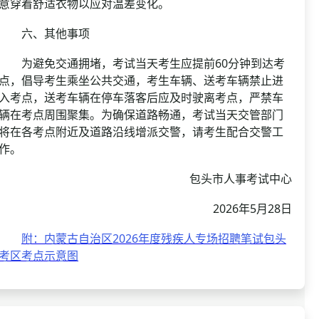
意穿着舒适衣物以应对温差变化。
六、其他事项
为避免交通拥堵，考试当天考生应提前60分钟到达考
点，倡导考生乘坐公共交通，考生车辆、送考车辆禁止进
入考点，送考车辆在停车落客后应及时驶离考点，严禁车
辆在考点周围聚集。为确保道路畅通，考试当天交管部门
将在各考点附近及道路沿线增派交警，请考生配合交警工
作。
包头市人事考试中心
2026年5月28日
附：内蒙古自治区2026年度残疾人专场招聘笔试包头
考区考点示意图