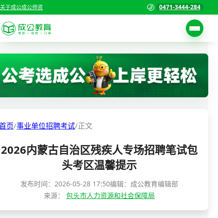
0471-3444-284
关于成公
成公师资
考试公告
首页
职位表
国家公务员考试
报名入口
各省公务员考试
报考指南
首页
/
事业单位招聘考试
/
正文
缴费确认
事业单位招聘考试
2026内蒙古自治区残疾人专场招聘笔试包
准考证打印
三支一扶考试
头考区温馨提示
考试政策
警察/辅警考试
发布时间：
2026-05-28 17:50
编辑：成公教育编辑部
成绩查询
来源：
包头市人力资源和社会保障局
分数线
教师资格/教师编制