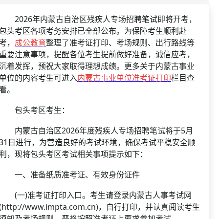
资格复审
国企/银行考试
面试补录
2026年内蒙古自治区残疾人专场招聘笔试即将开考，
包头考区各项考务安排已全部公布。为保障考生顺利赴
历年真题
考，
成公教育
整理了准考证打印、考场规则、出行路线等
公务员课程
重要注意事项，提醒各位考生提前做好准备，诚信应考，
沉着发挥，预祝大家取得理想成绩。更多关于内蒙古事业
单位的内容考生可进入
内蒙古事业单位准考证打印
栏目查
看。
包头考区考生：
内蒙古自治区2026年度残疾人专场招聘笔试将于5月
31日进行，为营造良好的考试环境，确保考试平稳安全顺
利，现将包头考区考试相关事项提示如下：
一、准备纸质准考证、有效身份证件
(一)准考证打印入口。考生请登录内蒙古人事考试网
(http://www.impta.com.cn)，自行打印，并认真阅读考生
须知及考场规则，严格按照准考证上要求参加考试。