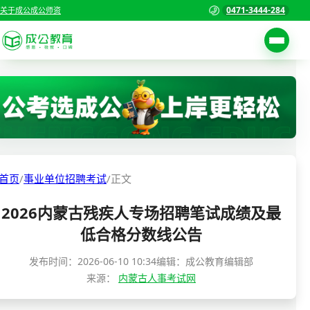
0471-3444-284
关于成公
成公师资
考试公告
首页
职位表
国家公务员考试
报名入口
各省公务员考试
报考指南
首页
/
事业单位招聘考试
/
正文
缴费确认
事业单位招聘考试
2026内蒙古残疾人专场招聘笔试成绩及最
准考证打印
三支一扶考试
低合格分数线公告
考试政策
警察/辅警考试
发布时间：
2026-06-10 10:34
编辑：成公教育编辑部
成绩查询
来源：
内蒙古人事考试网
分数线
教师资格/教师编制