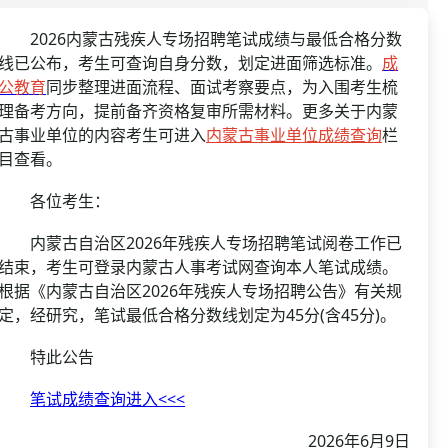
资格复审
国企/银行考试
面试补录
2026内蒙古残疾人专场招聘笔试成绩与最低合格分数
线已公布，考生可查询自身分数，划定进面筛选标准。
成
历年真题
公教育
同步整理进面流程、面试考察要点，为入围考生梳
公务员课程
理备考方向，提前备齐资格复审所需材料。更多关于内蒙
古事业单位的内容考生可进入
内蒙古事业单位成绩查询
栏
目查看。
各位考生：
内蒙古自治区2026年残疾人专场招聘笔试阅卷工作已
结束，考生可登录内蒙古人事考试网查询本人笔试成绩。
根据《内蒙古自治区2026年残疾人专场招聘公告》有关规
定，经研究，笔试最低合格分数线划定为45分(含45分)。
特此公告
笔试成绩查询进入<<<
2026年6月9日