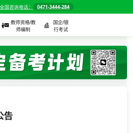
0471-3444-284
全国咨询电话：
教师资格/教
国企/银
师编制
行考试
课程
全国
教师/资格课程
警察/辅警课程
国企/银行课程
北京
河北
山东
公告
内蒙古