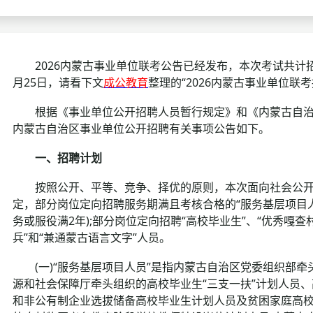
考试政策
成绩查询
成绩
成绩查询
分数线
分
2026内蒙古事业单位联考公告已经发布，本次考试共计招录10
月25日，请看下文
成公教育
整理的“2026内蒙古事业单位联考
分数线
历年真题
历年
根据《事业单位公开招聘人员暂行规定》和《内蒙古自治区
资格复审
内蒙古自治区事业单位公开招聘有关事项公告如下。
面试补录
一、招聘计划
按照公开、平等、竞争、择优的原则，本次面向社会公开招
历年真题
定，部分岗位定向招聘服务期满且考核合格的“服务基层项目人员
务或服役满2年);部分岗位定向招聘“高校毕业生”、“优秀嘎查村
兵”和“兼通蒙古语言文字”人员。
(一)“服务基层项目人员”是指内蒙古自治区党委组织部牵
源和社会保障厅牵头组织的高校毕业生“三支一扶”计划人员
和非公有制企业选拔储备高校毕业生计划人员及贫困家庭高校