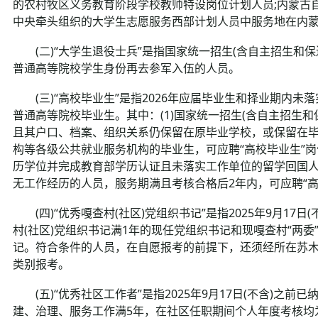
的农村牧区义务教育阶段学校教师特设岗位计划人员;内蒙古
中央牵头组织的大学生志愿服务西部计划人员中服务地在内
(二)“大学生退役士兵”是指国家统一招生(含自主招生和
普通高等院校学生身份再去参军入伍的人员。
(三)“高校毕业生”是指2026年应届毕业生和择业期内未
普通高等院校毕业生。其中：(1)国家统一招生(含自主招生和保
且其户口、档案、组织关系仍保留在原毕业学校，或保留在毕
构等各级公共就业服务机构的毕业生，可应聘“高校毕业生”岗位。(2
历学位并完成教育部学历认证且未落实工作单位的留学回国人员
无工作经历的人员，服务期满且考核合格后2年内，可应聘“高
(四)“优秀嘎查村(社区)党组织书记”是指2025年9月17日
村(社区)党组织书记满1年的现任党组织书记和现嘎查村“两委
记。符合条件的人员，在自愿报考的前提下，还须经所在苏木乡
类别报考。
(五)“优秀社区工作者”是指2025年9月17日(不含)之
建、治理、服务工作满5年，在社区任职期间个人年度考核均