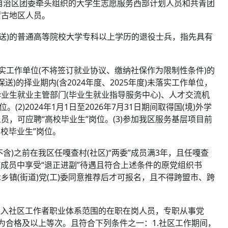
自治区团委牵头组织的大学生志愿服务西部计划人员和共青团
蒙古地区人员。
保送)的普通高等院校大学专科以上学历的退役士兵，指先具有
落实工作单位(不将签订就业协议、缴纳社保作为限制性条件)的
送)的择业期内(含2024年度、2025年度)未落实工作单位，
业生就业主管部门(毕业生就业指导服务中心)、人才交流机
)2024年1月1日至2026年7月31日期间取得国(境)外学
，可应聘“高校毕业生”岗位。(3)参加我区服务基层项目前
校毕业生”岗位。
(不含)之前在我区任嘎查村(社区)“两委”成员满3年，且任嘎查
”成员中享受“退正进副”待遇且符合上述条件的原党组织书
镇(街道)党(工)委同意推荐后才可报名，且不得跨盟市、跨
前已纳入社区工作者职业体系范围的在职在岗人员，专职从事党
为合格及以上等次。且符合下列条件之一：1.社区工作期间，