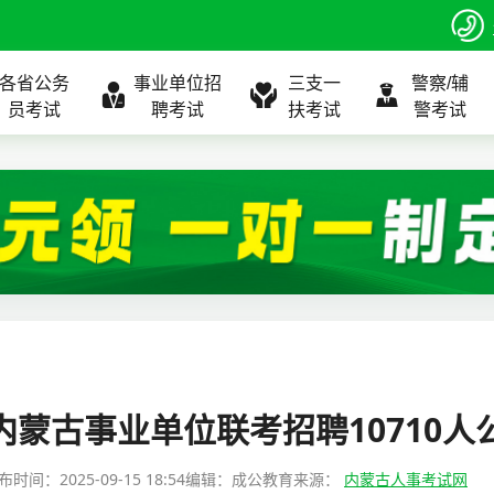
各省公务
事业单位招
三支一
警察/辅
员考试
聘考试
扶考试
警考试
程
公告
全国
考试公告
公务员课程
全国
考试公告
考试公告
事业单位课程
全国
考试公告
全国
全国
三支一扶
位表
北京
职位表
北京
职位表
职位表
北京
职位表
北京
北京
入口
河北
报名入口
河北
报名入口
报名入口
河北
报名入口
河北
河北
指南
山东
考试政策
山东
成绩查询
成绩查询
山东
成绩查询
山东
山东
6内蒙古事业单位联考招聘10710人
证打印
内蒙古
成绩查询
内蒙古
面试补录
面试补录
内蒙古
面试补录
内蒙古
内蒙古
布时间：
2025-09-15 18:54
编辑：成公教育
来源：
内蒙古人事考试网
政策
分数线
历年真题
历年真题
历年真题