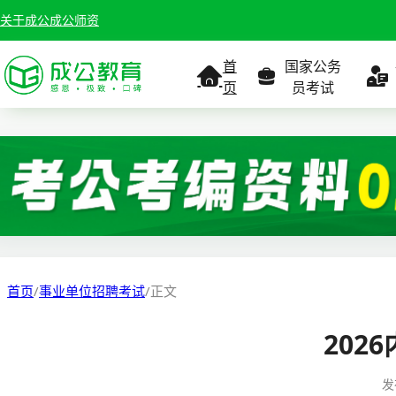
关于成公
成公师资
首
国家公务
页
员考试
考试公告
考试公告
公务员课
考试
职位表
职位表
职
报名入口
报名入口
报名
首页
/
事业单位招聘考试
/
正文
报考指南
报考指南
报考
202
缴费确认
准考证打印
准考
发
准考证打印
考试政策
考试