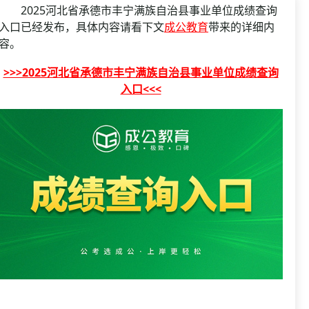
资格复审
2025河北省承德市丰宁满族自治县事业单位成绩查询
国企/银行考试
面试补录
入口已经发布，具体内容请看下文
成公教育
带来的详细内
容。
历年真题
公务员课程
>>>2025河北省承德市丰宁满族自治县事业单位成绩查询
入口<<<