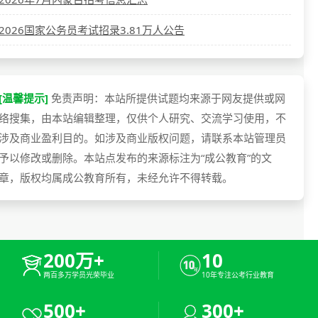
2026国家公务员考试招录3.81万人公告
[温馨提示]
免责声明：本站所提供试题均来源于网友提供或网
络搜集，由本站编辑整理，仅供个人研究、交流学习使用，不
涉及商业盈利目的。如涉及商业版权问题，请联系本站管理员
予以修改或删除。本站点发布的来源标注为“成公教育”的文
章，版权均属成公教育所有，未经允许不得转载。
200万+
10
两百多万学员光荣毕业
10年专注公考行业教育
500+
300+