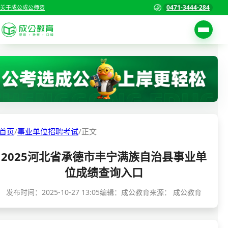
0471-3444-284
关于成公
成公师资
考试公告
首页
职位表
国家公务员考试
报名入口
各省公务员考试
报考指南
首页
/
事业单位招聘考试
/
正文
缴费确认
事业单位招聘考试
2025河北省承德市丰宁满族自治县事业单
准考证打印
三支一扶考试
位成绩查询入口
考试政策
警察/辅警考试
发布时间：
2025-10-27 13:05
编辑：成公教育
来源：
成公教育
成绩查询
分数线
教师资格/教师编制