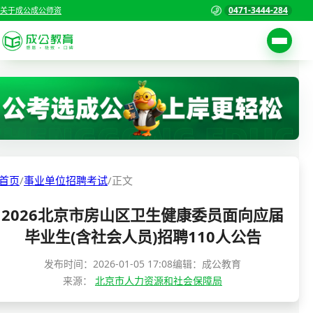
0471-3444-284
关于成公
成公师资
考试公告
首页
职位表
国家公务员考试
报名入口
各省公务员考试
报考指南
首页
/
事业单位招聘考试
/
正文
缴费确认
事业单位招聘考试
2026北京市房山区卫生健康委员面向应届
准考证打印
三支一扶考试
毕业生(含社会人员)招聘110人公告
考试政策
警察/辅警考试
发布时间：
2026-01-05 17:08
编辑：成公教育
成绩查询
来源：
北京市人力资源和社会保障局
分数线
教师资格/教师编制