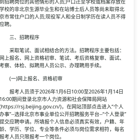
到招聘岗位的其他情形的人员;户口迁至学校或档案存放在
学校的非北京生源毕业生和在站博士后人员等尚未取得北
京市常住户口的人员;现役军人和全日制学历在读人员不得
应聘。
三、招聘程序
采取笔试、面试相结合的方法。招聘程序主要包括：
网上报名、网上资格初审、笔试、考后资格复审、面试、
考察、体检、拟聘用人员公示、办理聘用手续。
(一)网上报名、资格初审
报考人员须于2026年1月6日10:00至2026年1月14日
16:00期间登录北京市人力资源和社会保障局网站
(https://rsj.beijing.gov.cn/)，在网站顶部点击进入“个人
办事”--选择北京市事业单位公开招聘服务平台--“个人登录”
提交应聘申请。所填报个人信息必须真实有效，户籍、年
龄、学历、学位、专业等条件必须与岗位需求相符，每名
报考人员只限报考一个岗位。