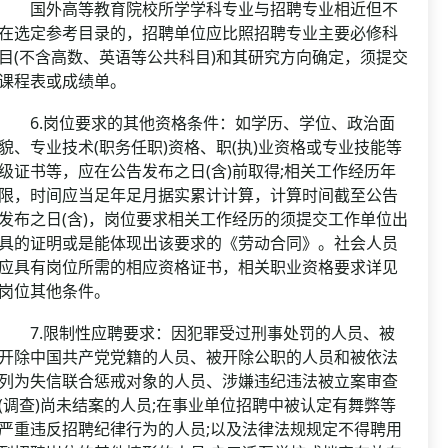
国外高等教育院校所学学科专业与招聘专业相近但不
在选定参考目录的，招聘单位应比照招聘专业主要必修科
目(不含高数、英语等公共科目)和其研究方向确定，须提交
课程表或成绩单。
6.岗位要求的其他资格条件：如学历、学位、政治面
貌、专业技术(职务任职)资格、职(执)业资格或专业技能等
级证书等，应在公告发布之日(含)前取得;相关工作经历年
限，时间应当足年足月据实累计计算，计算时间截至公告
发布之日(含)，岗位要求相关工作经历的须提交工作单位出
具的证明或是能体现出该要求的《劳动合同》。社会人员
应具有岗位所需的相应资格证书，相关职业资格要求详见
岗位其他条件。
7.限制性应聘要求：因犯罪受过刑事处罚的人员、被
开除中国共产党党籍的人员、被开除公职的人员和被依法
列为失信联合惩戒对象的人员、涉嫌违纪违法被立案审查
(调查)尚未结案的人员;在事业单位招聘中被认定有舞弊等
严重违反招聘纪律行为的人员;以及法律法规规定不得聘用