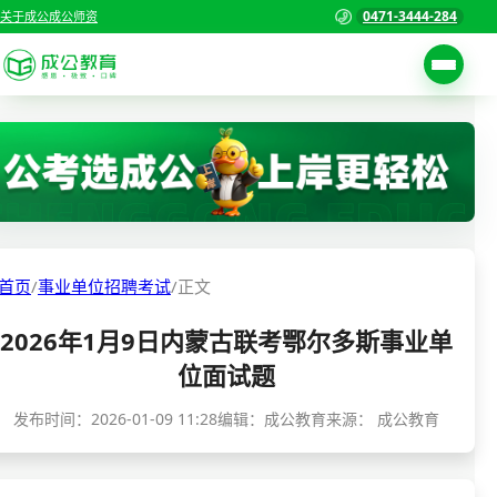
0471-3444-284
关于成公
成公师资
考试公告
首页
职位表
国家公务员考试
报名入口
各省公务员考试
报考指南
首页
/
事业单位招聘考试
/
正文
缴费确认
事业单位招聘考试
2026年1月9日内蒙古联考鄂尔多斯事业单
准考证打印
三支一扶考试
位面试题
考试政策
警察/辅警考试
发布时间：
2026-01-09 11:28
编辑：成公教育
来源：
成公教育
成绩查询
分数线
教师资格/教师编制