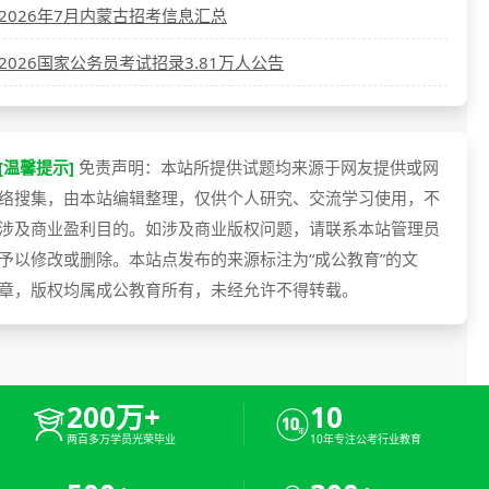
2026年7月内蒙古招考信息汇总
2026国家公务员考试招录3.81万人公告
[温馨提示]
免责声明：本站所提供试题均来源于网友提供或网
络搜集，由本站编辑整理，仅供个人研究、交流学习使用，不
涉及商业盈利目的。如涉及商业版权问题，请联系本站管理员
予以修改或删除。本站点发布的来源标注为“成公教育”的文
章，版权均属成公教育所有，未经允许不得转载。
200万+
10
两百多万学员光荣毕业
10年专注公考行业教育