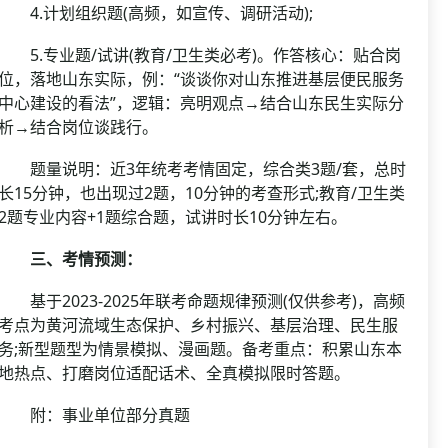
4.计划组织题(高频，如宣传、调研活动);
5.专业题/试讲(教育/卫生类必考)。作答核心：贴合岗
位，落地山东实际，例：“谈谈你对山东推进基层便民服务
中心建设的看法”，逻辑：亮明观点→结合山东民生实际分
析→结合岗位谈践行。
题量说明：近3年统考考情固定，综合类3题/套，总时
长15分钟，也出现过2题，10分钟的考查形式;教育/卫生类
2题专业内容+1题综合题，试讲时长10分钟左右。
三、考情预测：
基于2023-2025年联考命题规律预测(仅供参考)，高频
考点为黄河流域生态保护、乡村振兴、基层治理、民生服
务;新型题型为情景模拟、漫画题。备考重点：积累山东本
地热点、打磨岗位适配话术、全真模拟限时答题。
附：事业单位部分真题