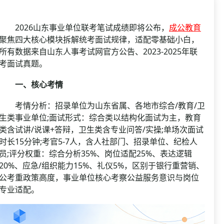
资格复审
国企/银行考试
面试补录
2026山东事业单位联考笔试成绩即将公布，
成公教育
历年真题
聚焦四大核心模块拆解统考面试规律，适配零基础小白，
所有数据来自山东人事考试网官方公告、2023-2025年联
公务员课程
考面试真题。
一、核心考情
考情分析：招录单位为山东省属、各地市综合/教育/卫
生类事业单位;面试形式：综合类以结构化面试为主，教育
类含试讲/说课+答辩，卫生类含专业问答/实操;单场次面试
时长15分钟;考官5-7人，含人社部门、招录单位、纪检人
员;评分权重：综合分析35%、岗位适配25%、表达逻辑
20%、应急/组织能力15%、礼仪5%，区别于银行重营销、
公考重政策高度，事业单位核心考察公益服务意识与岗位
专业适配。