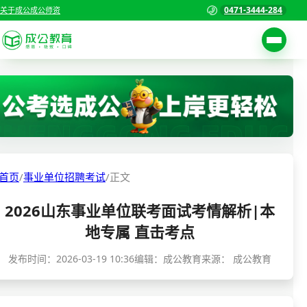
0471-3444-284
关于成公
成公师资
考试公告
首页
职位表
国家公务员考试
报名入口
各省公务员考试
报考指南
首页
/
事业单位招聘考试
/
正文
缴费确认
事业单位招聘考试
2026山东事业单位联考面试考情解析|本
准考证打印
三支一扶考试
地专属 直击考点
考试政策
警察/辅警考试
发布时间：
2026-03-19 10:36
编辑：成公教育
来源：
成公教育
成绩查询
分数线
教师资格/教师编制